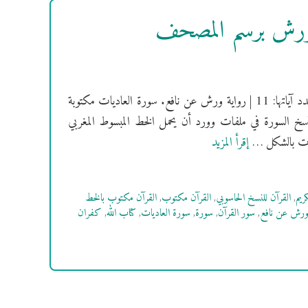
ة ورش برسم المصحف
[سُورَةُ العاديات] فهرس السور | سورة العاديات مكية | ترتيبها: 100 | عدد آياتها: 11 | رواية ورش عن نافع. سورة العاديات مكتوبة
نسخ السورة في ملفات وورد أن يحمل الخط المبسوط المغربي
إقرأ المزيد
ريم
,
القرآن للنسخ الحاسوبي
,
القرآن مكتوب
,
القرآن مكتوب بالخط
 ورش عن نافع
,
سور القرآن
,
سورة
,
سورة العاديات
,
كتاب الله
,
كفران