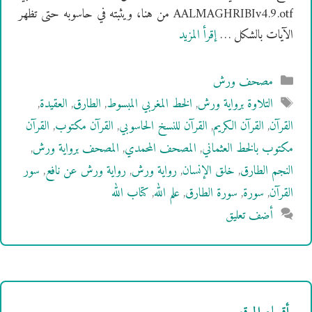
AALMAGHRIBIv4.9.otf من هنا، ويثبته في حاسوبه حتى تظهر
الآيات بالشكل …
إقرأ المزيد
التصنيفات
مصحف ورش
الوسوم
التلاوة برواية ورش
,
الخط المغربي المبسوط
,
الطارق
,
العقيدة
,
القرآن
,
القرآن الكريم
,
القرآن للنسخ الحاسوبي
,
القرآن مكتوب
,
القرآن
مكتوب بالخط العثماني
,
المصحف المحمدي
,
المصحف برواية ورش
,
النجم الطارق
,
خلق الإنسان
,
رواية ورش
,
رواية ورش عن نافع
,
سور
القرآن
,
سورة
,
سورة الطارق
,
علم الله
,
كتاب الله
أضف تعليق