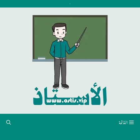
نتقل
لى
لمحتوى
القائمة