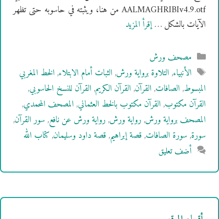
AALMAGHRIBIv4.9.otf من هنا، ويثبته في حاسوبه حتى تظهر
الآيات بالشكل …
إقرأ المزيد
التصنيفات
مصحف ورش
الوسوم
الأنبياء
,
التلاوة برواية ورش
,
الثبات أمام الابتلاء
,
الخط المغربي
المبسوط
,
الصافات
,
القرآن
,
القرآن الكريم
,
القرآن للنسخ الحاسوبي
,
القرآن مكتوب
,
القرآن مكتوب بالخط العثماني
,
المصحف المحمدي
,
المصحف برواية ورش
,
رواية ورش
,
رواية ورش عن نافع
,
سور القرآن
,
سورة
,
سورة الصافات
,
قصة إبراهيم
,
قصة داود وسليمان
,
كتاب الله
أضف تعليق