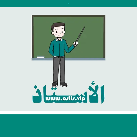
نتقل
لى
لمحتوى