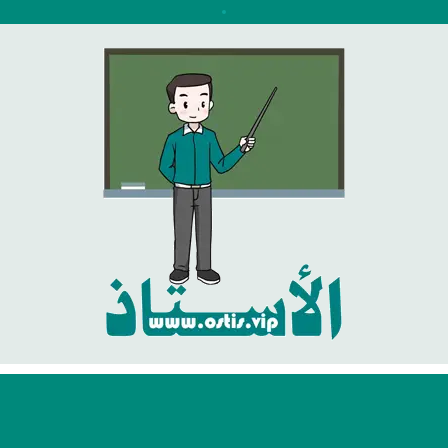
نتقل
لى
لمحتوى