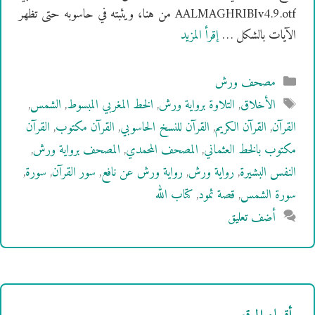
AALMAGHRIBIv4.9.otf من هنا، ويثبته في حاسوبه حتى تظهر
الآيات بالشكل …
إقرأ المزيد
التصنيفات
مصحف ورش
الوسوم
الأخلاق
,
التلاوة برواية ورش
,
الخط المغربي المبسوط
,
الشمس
,
القرآن
,
القرآن الكريم
,
القرآن للنسخ الحاسوبي
,
القرآن مكتوب
,
القرآن
مكتوب بالخط العثماني
,
المصحف المحمدي
,
المصحف برواية ورش
,
النفس البشيرة
,
رواية ورش
,
رواية ورش عن نافع
,
سور القرآن
,
سورة
,
سورة الشمس
,
قصة ثمود
,
كتاب الله
أضف تعليق