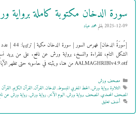
سورة الدخان مكتوبة كاملة برواية 
2025-12-09
بقلم
محمد عباد
الشكل التام، للقراءة والنسخ، برواية ورش عن نافع. على من يريد نس
AALMAGHRIBIv4.9.otf من هنا، ويثبته في حاسوبه حتى تظهر الآيات بالشكل …
التصنيفات
مصحف ورش
الوسوم
التلاوة برواية ورش
,
الخط المغربي المبسوط
,
الدخان
,
القرآن
,
القرآن الكريم
,
القرآن 
المصحف المحمدي
,
المصحف برواية ورش
,
اليوم الآخر
,
رواية ورش
,
رواية ورش عن ناف
أضف تعليق