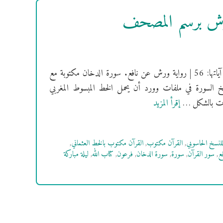
ورش برسم المصحف
[سُورَةُ الدخان] فهرس السور | سورة الدخان مكية | ترتيبها: 44 | عدد آياتها: 56 | رواية ورش عن نافع. سورة الدخان مكتوبة مع
خ السورة في ملفات وورد أن يحمل الخط المبسوط المغربي
إقرأ المزيد
للنسخ الحاسوبي
,
القرآن مكتوب
,
القرآن مكتوب بالخط العثماني
,
ع
,
سور القرآن
,
سورة
,
سورة الدخان
,
فرعون
,
كتاب الله
,
ليلة مباركة