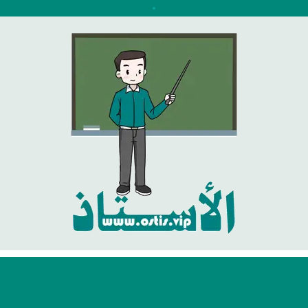
نتقل
لى
لمحتوى