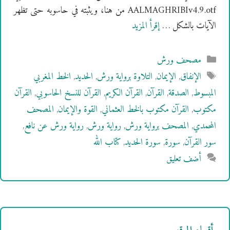
AALMAGHRIBIv4.9.otf من هنا، ويثبته في حاسوبه حتى تظهر
الآيات بالشكل …
إقرأ المزيد
التصنيفات
مصحف ورش
الوسوم
الإنفاق
,
الإيمان
,
التلاوة برواية ورش
,
الحديد
,
الخط المغربي
المبسوط
,
الصدقة
,
القرآن
,
القرآن الكريم
,
القرآن للنسخ الحاسوبي
,
القرآن
مكتوب
,
القرآن مكتوب بالخط العثماني
,
القوة والإيمان
,
المصحف
المحمدي
,
المصحف برواية ورش
,
رواية ورش
,
رواية ورش عن نافع
,
سور القرآن
,
سورة
,
سورة الحديد
,
كتاب الله
أضف تعليق