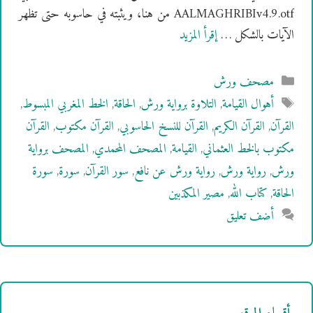
AALMAGHRIBIv4.9.otf من هنا، ويثبته في حاسوبه حتى تظهر
الآيات بالشكل …
إقرأ المزيد
التصنيفات
مصحف ورش
الوسوم
أهوال القيامة
,
التلاوة برواية ورش
,
الحاقة
,
الخط المغربي المبسوط
,
القرآن
,
القرآن الكريم
,
القرآن للنسخ الحاسوبي
,
القرآن مكتوب
,
القرآن
مكتوب بالخط العثماني
,
القيامة
,
المصحف المحمدي
,
المصحف برواية
ورش
,
رواية ورش
,
رواية ورش عن نافع
,
سور القرآن
,
سورة
,
سورة
الحاقة
,
كتاب الله
,
مصير المكذبين
أضف تعليق