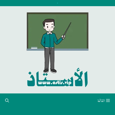
نتقل
لى
لمحتوى
القائمة