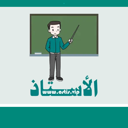
نتقل
لى
لمحتوى