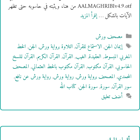
AALMAGHRIBIv4.9.otf من هنا، ويثبته في حاسوبه حتى تظهر
الآيات بالشكل …
إقرأ المزيد
التصنيفات
مصحف ورش
الوسوم
إيمان الجن
,
الاستماع للقرآن
,
التلاوة برواية ورش
,
الجن
,
الخط
المغربي المبسوط
,
العقيدة
,
الغيب
,
القرآن
,
القرآن الكريم
,
القرآن للنسخ
الحاسوبي
,
القرآن مكتوب
,
القرآن مكتوب بالخط العثماني
,
المصحف
المحمدي
,
المصحف برواية ورش
,
رواية ورش
,
رواية ورش عن نافع
,
سور القرآن
,
سورة
,
سورة الجن
,
كتاب الله
أضف تعليق