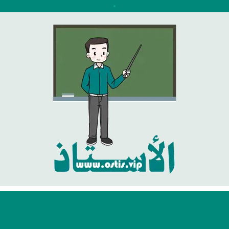
نتقل
لى
لمحتوى