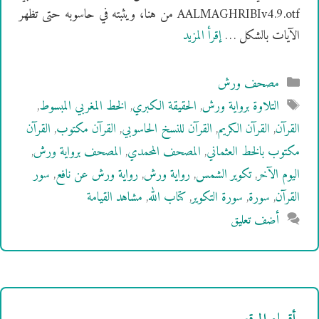
AALMAGHRIBIv4.9.otf من هنا، ويثبته في حاسوبه حتى تظهر
الآيات بالشكل …
إقرأ المزيد
التصنيفات
مصحف ورش
الوسوم
التلاوة برواية ورش
,
الحقيقة الكبري
,
الخط المغربي المبسوط
,
القرآن
,
القرآن الكريم
,
القرآن للنسخ الحاسوبي
,
القرآن مكتوب
,
القرآن
مكتوب بالخط العثماني
,
المصحف المحمدي
,
المصحف برواية ورش
,
اليوم الآخر
,
تكوير الشمس
,
رواية ورش
,
رواية ورش عن نافع
,
سور
القرآن
,
سورة
,
سورة التكوير
,
كتاب الله
,
مشاهد القيامة
أضف تعليق