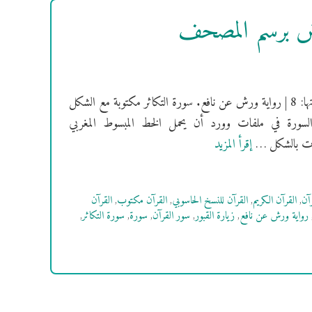
ورش برسم المصحف
[سُورَةُ التكاثر] فهرس السور | سورة التكاثر مكية | ترتيبها: 102 | عدد آياتها: 8 | رواية ورش عن نافع. سورة التكاثر مكتوبة مع الشكل
السورة في ملفات وورد أن يحمل الخط المبسوط المغربي
إقرأ المزيد
رآن
,
القرآن الكريم
,
القرآن للنسخ الحاسوبي
,
القرآن مكتوب
,
القرآن
رواية ورش عن نافع
,
زيارة القبور
,
سور القرآن
,
سورة
,
سورة التكاثر
,