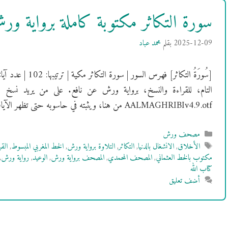
سورة التكاثر مكتوبة كاملة برواية 
2025-12-09
بقلم
محمد عباد
التام، للقراءة والنسخ، برواية ورش عن نافع. على من يريد نسخ 
AALMAGHRIBIv4.9.otf من هنا، ويثبته في حاسوبه حتى تظهر الآيات بالشكل …
التصنيفات
مصحف ورش
الوسوم
الأخلاق
,
الانشغال بالدنيا
,
التكاثر
,
التلاوة برواية ورش
,
الخط المغربي المبسوط
,
الق
مكتوب بالخط العثماني
,
المصحف المحمدي
,
المصحف برواية ورش
,
الوعيد
,
رواية ورش
,
كتاب الله
أضف تعليق