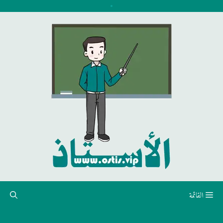
نتقل
لى
لمحتوى
القائمة