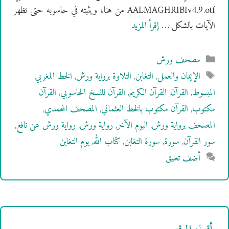
AALMAGHRIBIv4.9.otf من هنا، ويثبته في حاسوبه حتى تظهر
الآيات بالشكل …
إقرأ المزيد
التصنيفات
مصحف ورش
الوسوم
الإيمان والعمل
,
التغابن
,
التلاوة برواية ورش
,
الخط المغربي
المبسوط
,
القرآن
,
القرآن الكريم
,
القرآن للنسخ الحاسوبي
,
القرآن
مكتوب
,
القرآن مكتوب بالخط العثماني
,
المصحف المحمدي
,
المصحف برواية ورش
,
اليوم الآخر
,
رواية ورش
,
رواية ورش عن نافع
,
سور القرآن
,
سورة
,
سورة التغابن
,
كتاب الله
,
يوم التغابن
أضف تعليق