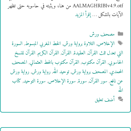
AALMAGHRIBIv4.9.otf من هنا، ويثبته في حاسوبه حتى تظهر
الآيات بالشكل …
إقرأ المزيد
التصنيفات
مصحف ورش
الوسوم
الإخلاص
,
التلاوة برواية ورش
,
الخط المغربي المبسوط
,
السورة
التي تعدل ثلث القرآن
,
العقيدة
,
القرآن
,
القرآن الكريم
,
القرآن للنسخ
الحاسوبي
,
القرآن مكتوب
,
القرآن مكتوب بالخط العثماني
,
المصحف
المحمدي
,
المصحف برواية ورش
,
توحيد الله
,
رواية ورش
,
رواية ورش
عن نافع
,
سور القرآن
,
سورة
,
سورة الإخلاص
,
سورة التوحيد
,
كتاب
الله
أضف تعليق