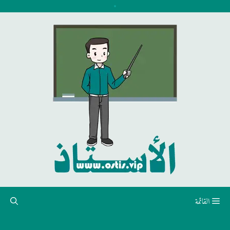
نتقل
لى
لمحتوى
القائمة