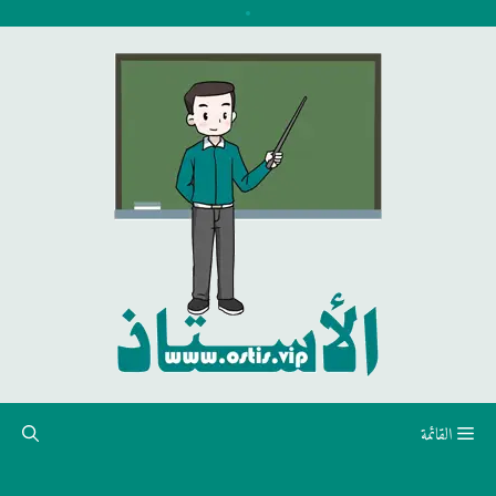
نتقل
لى
لمحتوى
القائمة