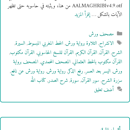
AALMAGHRIBIv4.9.otf من هنا، ويثبته في حاسوبه حتى تظهر
الآيات بالشكل …
إقرأ المزيد
التصنيفات
مصحف ورش
الوسوم
الانشراح
,
التلاوة برواية ورش
,
الخط المغربي المبسوط
,
السيرة
,
الشرح
,
القرآن
,
القرآن الكريم
,
القرآن للنسخ الحاسوبي
,
القرآن مكتوب
,
القرآن مكتوب بالخط العثماني
,
المصحف المحمدي
,
المصحف برواية
ورش
,
اليسر بعد العسر
,
رفع الذكر
,
رواية ورش
,
رواية ورش عن نافع
,
سزرة الشرح
,
سور القرآن
,
سورة
,
شرح الصدر
,
كتاب الله
أضف تعليق