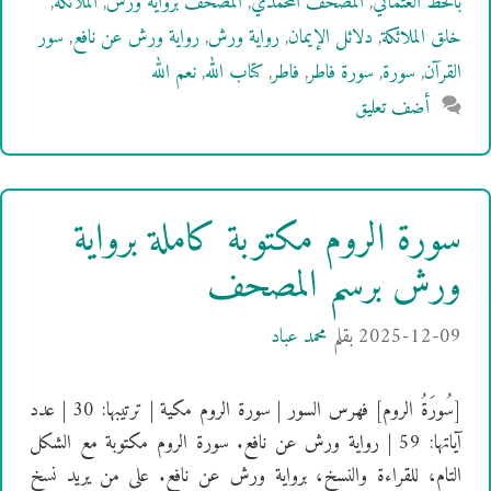
بالخط العثماني
,
المصحف المحمدي
,
المصحف برواية ورش
,
الملائكة
,
خلق الملائكة
,
دلائل الإيمان
,
رواية ورش
,
رواية ورش عن نافع
,
سور
القرآن
,
سورة
,
سورة فاطر
,
فاطر
,
كتاب الله
,
نعم الله
أضف تعليق
سورة الروم مكتوبة كاملة برواية
ورش برسم المصحف
2025-12-09
بقلم
محمد عباد
[سُورَةُ الروم] فهرس السور | سورة الروم مكية | ترتيبها: 30 | عدد
آياتها: 59 | رواية ورش عن نافع. سورة الروم مكتوبة مع الشكل
التام، للقراءة والنسخ، برواية ورش عن نافع. على من يريد نسخ