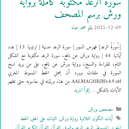
سورة الرعد مكتوبة كاملة برواية
ورش برسم المصحف
2025-12-09
بقلم
محمد عباد
[سُورَةُ الرعد] فهرس السور | سورة الرعد مدنية | ترتيبها: 13 | عدد
آياتها: 44 | رواية ورش عن نافع. سورة الرعد مكتوبة مع الشكل
التام، للقراءة والنسخ، برواية ورش عن نافع. على من يريد نسخ
السورة في ملفات وورد أن يحمل الخط المبسوط المغربي
AALMAGHRIBIv4.9.otf من هنا، ويثبته في حاسوبه حتى تظهر
الآيات بالشكل …
إقرأ المزيد
التصنيفات
مصحف ورش
الوسوم
آيات الكون
,
التلاوة برواية ورش
,
الثبات على الحق
,
الخط
المغربي المبسوط
,
الرعد
,
الرعد والبرق
,
القرآن
,
القرآن الكريم
,
القرآن