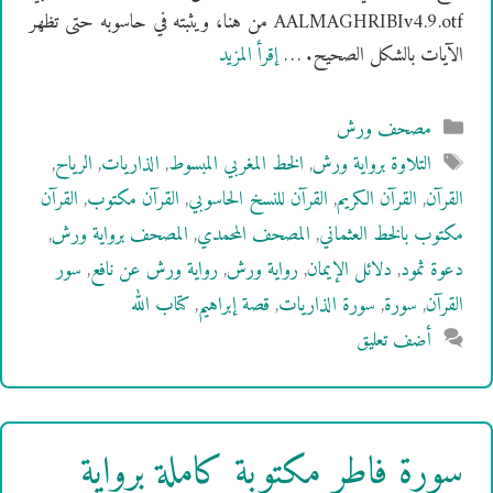
AALMAGHRIBIv4.9.otf من هنا، ويثبته في حاسوبه حتى تظهر
الآيات بالشكل الصحيح. …
إقرأ المزيد
التصنيفات
مصحف ورش
الوسوم
التلاوة برواية ورش
,
الخط المغربي المبسوط
,
الذاريات
,
الرياح
,
القرآن
,
القرآن الكريم
,
القرآن للنسخ الحاسوبي
,
القرآن مكتوب
,
القرآن
مكتوب بالخط العثماني
,
المصحف المحمدي
,
المصحف برواية ورش
,
دعوة ثمود
,
دلائل الإيمان
,
رواية ورش
,
رواية ورش عن نافع
,
سور
القرآن
,
سورة
,
سورة الذاريات
,
قصة إبراهيم
,
كتاب الله
أضف تعليق
سورة فاطر مكتوبة كاملة برواية