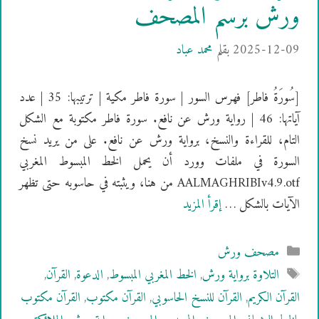
ورش برسم المصحف
2025-12-09
بقلم
محمد عباد
[سُورَةُ فاطر] فهرس السور | سورة فاطر مكية | ترتيبها: 35 | عدد
آياتها: 46 | رواية ورش عن نافع. سورة فاطر مكتوبة مع الشكل
التام، للقراءة والنسخ، برواية ورش عن نافع. على من يريد نسخ
السورة في ملفات وورد أن يحمل الخط المبسوط المغربي
AALMAGHRIBIv4.9.otf من هنا، ويثبته في حاسوبه حتى تظهر
الآيات بالشكل …
إقرأ المزيد
التصنيفات
مصحف ورش
الوسوم
التلاوة برواية ورش
,
الخط المغربي المبسوط
,
الدعوة
,
القرآن
,
القرآن الكريم
,
القرآن للنسخ الحاسوبي
,
القرآن مكتوب
,
القرآن مكتوب