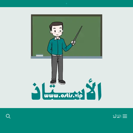
نتقل
لى
لمحتوى
القائمة