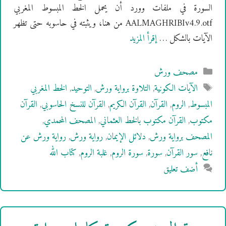
السورة في ملفات وورد أن يحمل الخط المبسوط المغربي
AALMAGHRIBIv4.9.otf من هنا، ويثبته في حاسوبه حتى تظهر
الآيات بالشكل …
إقرأ المزيد
التصنيفات
مصحف ورش
الوسوم
الآيات الكونية
,
التلاوة برواية ورش
,
التوحيد
,
الخط المغربي
المبسوط
,
الروم
,
القرآن
,
القرآن الكريم
,
القرآن للنسخ الحاسوبي
,
القرآن
مكتوب
,
القرآن مكتوب بالخط العثماني
,
المصحف المحمدي
,
المصحف برواية ورش
,
دلائل الإيمان
,
رواية ورش
,
رواية ورش عن
نافع
,
سور القرآن
,
سورة
,
سورة الروم
,
غلبة الروم
,
كتاب الله
أضف تعليق