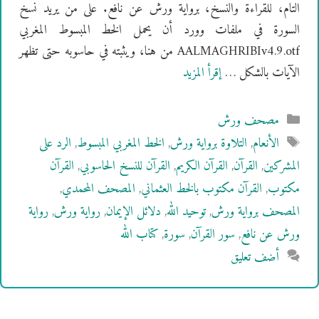
التام، للقراءة والنسخ، برواية ورش عن نافع. على من يريد نسخ
السورة في ملفات وورد أن يحمل الخط المبسوط المغربي
AALMAGHRIBIv4.9.otf من هنا، ويثبته في حاسوبه حتى تظهر
الآيات بالشكل …
إقرأ المزيد
التصنيفات
مصحف ورش
الوسوم
الأنعام
,
التلاوة برواية ورش
,
الخط المغربي المبسوط
,
الرد على
المشركين
,
القرآن
,
القرآن الكريم
,
القرآن للنسخ الحاسوبي
,
القرآن
مكتوب
,
القرآن مكتوب بالخط العثماني
,
المصحف المحمدي
,
المصحف برواية ورش
,
توحيد الله
,
دلائل الإيمان
,
رواية ورش
,
رواية
ورش عن نافع
,
سور القرآن
,
سورة
,
كتاب الله
أضف تعليق