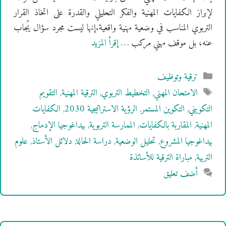
لإبراز الكفايات المهنية والفكر التحليلي والقدرة على اتخاذ القرار
التربوي المناسب في وضعية مهنية واقعية.إنها ليست مجرد سؤال يُجاب
عنه، بل موقف مهني مركب …
إقرأ المزيد
التصنيفات
ترقية وتوظيف
الوسوم
الامتحان المهني
,
التخطيط التربوي
,
الترقية المهنية
,
التقويم
التكويني
,
التكوين المستمر
,
الرؤية الاستراتيجية 2030
,
الكفايات
المهنية
,
المقاربة بالكفايات
,
الممارسة التربوية
,
بيداغوجيا الإدماج
,
بيداغوجيا المشروع
,
تحليل الوضعية
,
دراسة الحالة
,
دلائل الأستاذ
,
علوم
التربية
,
مباراة الترقية للأساتذة
أضف تعليق