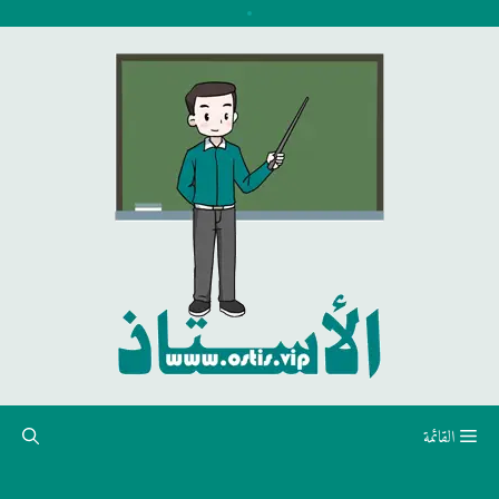
نتقل
لى
لمحتوى
القائمة