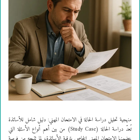
منهجية تحليل دراسة الحالة في الامتحان المهني: دليل شامل للأساتذة
تُعدّ دراسة الحالة (Study Case) من بين أهم أنواع الأسئلة التي
يتضمنها الامتحان المهني الخاص بترقية الأساتذة، لما تتيحه من فرصة