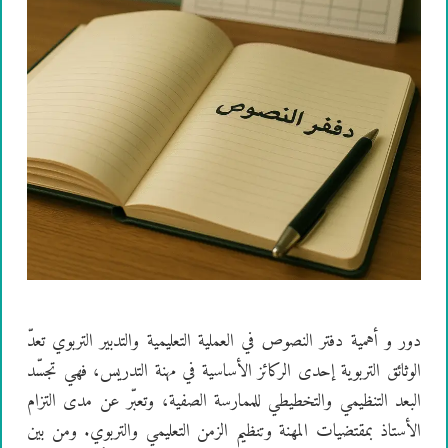
دور و أهمية دفتر النصوص في العملية التعليمية والتدبير التربوي تعدّ
الوثائق التربوية إحدى الركائز الأساسية في مهنة التدريس، فهي تجسّد
البعد التنظيمي والتخطيطي للممارسة الصفية، وتعبّر عن مدى التزام
الأستاذ بمقتضيات المهنة وتنظيم الزمن التعليمي والتربوي. ومن بين