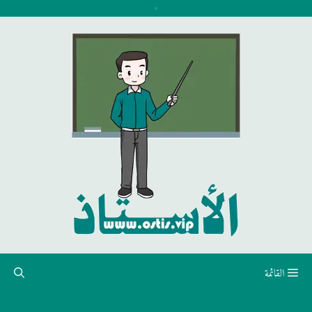
نتقل
لى
لمحتوى
القائمة