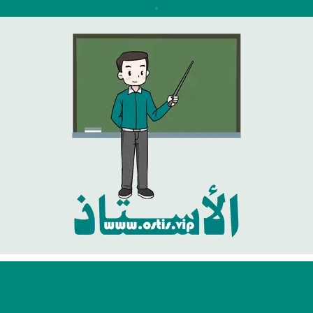
نتقل
لى
لمحتوى