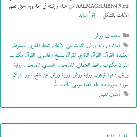
AALMAGHRIBIv4.9.otf من هنا، ويثبته في حاسوبه حتى تظهر
الآيات بالشكل …
إقرأ المزيد
التصنيفات
مصحف ورش
الوسوم
التلاوة برواية ورش
,
الثبات على الإيمان
,
الخط المغربي المبسوط
,
العقيدة
,
القرآن
,
القرآن الكريم
,
القرآن للنسخ الحاسوبي
,
القرآن مكتوب
,
القرآن مكتوب بالخط العثماني
,
المصحف المحمدي
,
المصحف برواية
ورش
,
دعوة فرعون
,
رواية ورش
,
رواية ورش عن نافع
,
سور القرآن
,
سورة
,
سورة طه
,
طه
,
قصة موسى
,
كتاب الله
أضف تعليق