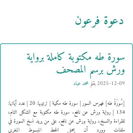
دعوة فرعون
سورة طه مكتوبة كاملة برواية
ورش برسم المصحف
2025-12-09
بقلم
محمد عباد
[سُورَةُ طه] فهرس السور | سورة طه مكية | ترتيبها: 20 | عدد آياتها:
134 | رواية ورش عن نافع. سورة طه مكتوبة مع الشكل التام،
للقراءة والنسخ، برواية ورش عن نافع. على من يريد نسخ السورة في
ملفات وورد أن يحمل الخط المبسوط المغربي