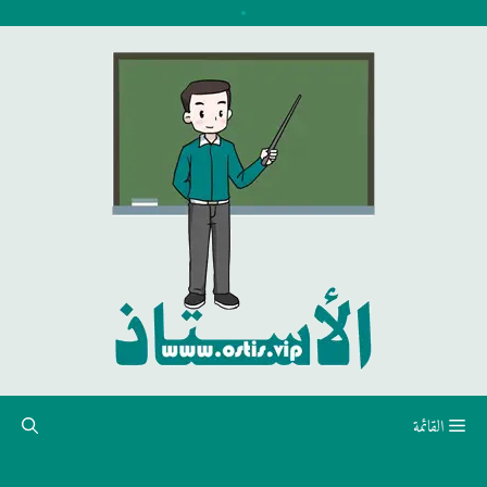
نتقل
لى
لمحتوى
القائمة