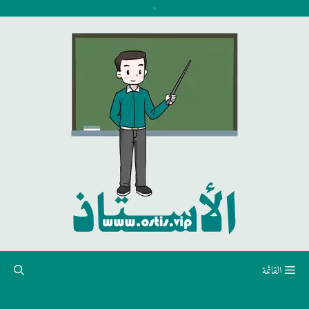
نتقل
لى
لمحتوى
القائمة