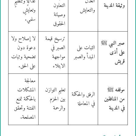
العدل
عدالةٍ وتنظيمٍ
وثيقة المدينة
التعاون
والتعايش
وتعايشٍ
وصيانة
سلمي.
الحقوق
ترسيخ قيمة
لا إصلاح ولا
صبر النبي ﷺ
الثبات على
الصبر في
دعوة دون
على أذى
المبدأ والصبر
مواجهة
تضحية وثبات
قريش
الابتلاء
على الحق.
معالجة
موقفه ﷺ
تعليم التوازن
المشكلات
الرفق والحكمة
من المنافقين
بين الحزم
بالحكمة تمنع
في المعاملة
في المدينة
والرحمة
الفتنة وتحقق
المصلحة.