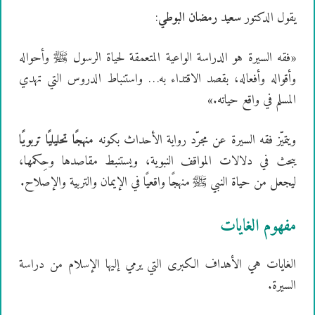
يقول الدكتور
سعيد رمضان البوطي
:
«فقه السيرة هو الدراسة الواعية المتعمقة لحياة الرسول ﷺ وأحواله
وأقواله وأفعاله، بقصد الاقتداء به… واستنباط الدروس التي تهدي
المسلم في واقع حياته.»
ويتميّز فقه السيرة عن مجرّد رواية الأحداث بكونه
منهجًا تحليليًا تربويًا
يبحث في دلالات المواقف النبوية، ويستنبط مقاصدها وحِكمها،
ليجعل من حياة النبي ﷺ منهجًا واقعيًا في الإيمان والتربية والإصلاح.
مفهوم الغايات
الغايات هي الأهداف الكبرى التي يرمي إليها الإسلام من دراسة
السيرة.