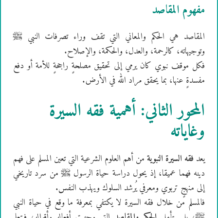
مفهوم المقاصد
المقاصد هي الحكم والمعاني التي تقف وراء تصرفات النبي ﷺ
وتوجيهاته، كالرحمة، والعدل، والحكمة، والإصلاح.
فكل موقف نبوي كان يرمي إلى تحقيق مصلحةٍ راجحةٍ للأمة أو دفع
مفسدةٍ عنها، بما يحقق مراد الله في الأرض.
المحور الثاني: أهمية فقه السيرة
وغاياته
يعد
فقه السيرة النبوية
من أهم العلوم الشرعية التي تعين المسلم على فهم
دينه فهما عميقا، إذ يحول دراسة حياة الرسول ﷺ من سرد تاريخي
إلى منهجٍ تربوي ومعرفي يُرشد السلوك ويهذب النفس.
فالمسلم من خلال فقه السيرة لا يكتفي بمعرفة ما وقع في حياة النبي
ﷺ، بل يتأمل
الحِكم والمقاصد
التي وجهت أفعاله وأقواله، فيتعلم