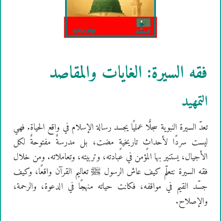
فقه السيرة: الغايات والمقاصد
التمهيد
تعدّ السيرة النبوية سجلًّا عمليًا يجسد رسالة الإسلام في واقع الحياة. فهي
ليست سردًا لأحداثٍ تاريخيةٍ مضت، بل مدرسةٌ مفتوحةٌ لكل
الأجيال، يستنير بها المؤمن في عبادته، وتربيته، وتعاملاته. ومن خلال
فقه السيرة نتعلّم كيف عاش الرسول ﷺ تعاليم القرآن واقعًا، وكيف
جسّد القيم في مواقفه، فكانت حياته منهجًا في الدعوة، والرحمة،
والإصلاح.