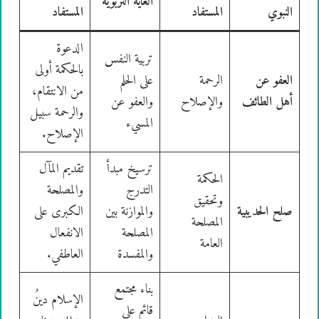
الغاية التربوية
النبوي
المستفاد
المستفاد
الدعوة
تربية النفس
بالحكمة أولى
العفو عن
الرحمة
على الحلم
من الانتقام،
أهل الطائف
والإصلاح
والعفو عن
والرحمة سبيل
المسيء
الإصلاح.
ترسيخ مبدأ
تقديم المآل
الحكمة
التدرج
والمصلحة
وتحقيق
صلح الحديبية
والموازنة بين
الكبرى على
المصلحة
المصلحة
الانفعال
العامة
والمفسدة
العاطفي.
بناء مجتمع
الإسلام دينُ
قائم على