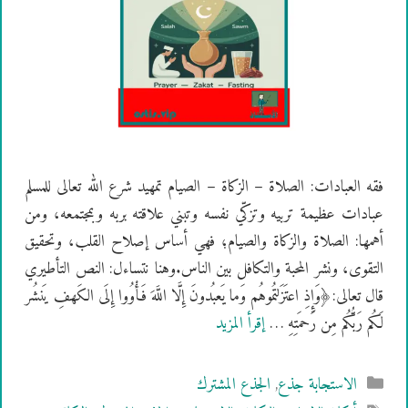
فقه العبادات: الصلاة – الزكاة – الصيام تمهيد شرع الله تعالى للمسلم
عبادات عظيمة تربيه وتزكّي نفسه وتبني علاقته بربه وبمجتمعه، ومن
أهمها: الصلاة والزكاة والصيام؛ فهي أساس إصلاح القلب، وتحقيق
التقوى، ونشر المحبة والتكافل بين الناس.وهنا نتساءل: النص التأطيري
قال تعالى:﴿وَإِذِ اعتَزَلتُموهُم وَما يَعبُدونَ إِلَّا اللَّهَ فَأْوُوا إِلَى الكَهفِ يَنشُر
لَكُم رَبُّكُم مِن رَحمَتِهِ …
إقرأ المزيد
التصنيفات
الاستجابة جذع
,
الجذع المشترك