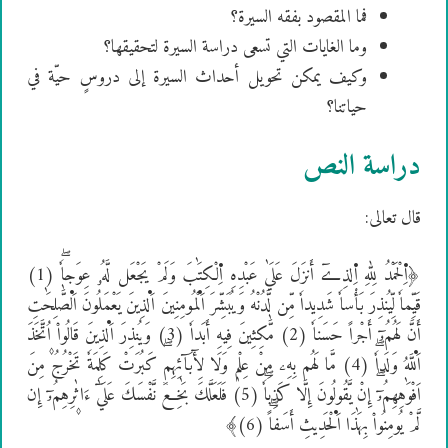
فما المقصود بفقه السيرة؟
وما الغايات التي تسعى دراسة السيرة لتحقيقها؟
وكيف يمكن تحويل أحداث السيرة إلى دروسٍ حيّة في
حياتنا؟
دراسة النص
قال تعالى:
﴿اِ۬لْحَمْدُ لِلهِ اِ۬لذِےٓ أَنزَلَ عَلَيٰ عَبْدِهِ اِ۬لْكِتَٰبَ وَلَمْ يَجْعَل لَّهُۥ عِوَجاٗۖ (1)
قَيِّماٗ لِّيُنذِرَ بَأْساٗ شَدِيداٗ مِّن لَّدُنْهُ وَيُبَشِّرَ اَ۬لْمُومِنِينَ اَ۬لذِينَ يَعْمَلُونَ اَ۬لصَّٰلِحَٰتِ
أَنَّ لَهُمُۥٓ أَجْراً حَسَناٗ (2) مَّٰكِثِينَ فِيهِ أَبَداٗ (3) وَيُنذِرَ اَ۬لذِينَ قَالُواْ اُ۪تَّخَذَ
اَ۬للَّهُ وَلَداٗۖ (4) مَّا لَهُم بِهِۦ مِنْ عِلْمٖ وَلَا لِأٓبَآئِهِمۖ كَبُرَتْ كَلِمَةٗ تَخْرُجُ مِنَ
اَفْوَٰهِهِمُۥٓۖ إِنْ يَّقُولُونَ إِلَّا كَذِباٗۖ (5) فَلَعَلَّكَ بَٰخِعٞ نَّفْسَكَ عَلَيٰٓ ءَاثٰ۪رِهِمُۥٓ إِن
لَّمْ يُومِنُواْ بِهَٰذَا اَ۬لْحَدِيثِ أَسَفاًۖ (6)﴾