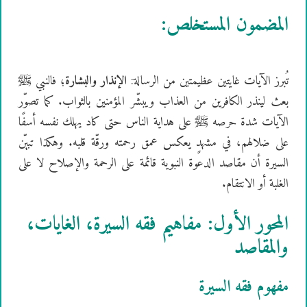
المضمون المستخلص:
تُبرز الآيات غايتين عظيمتين من الرسالة:
الإنذار والبشارة
؛ فالنبي ﷺ
بعث لينذر الكافرين من العذاب ويبشّر المؤمنين بالثواب. كما تصوّر
الآيات شدة حرصه ﷺ على هداية الناس حتى كاد يهلك نفسه أسفًا
على ضلالهم، في مشهدٍ يعكس عمق رحمته ورقّة قلبه. وهكذا تبيّن
السيرة أن مقاصد الدعوة النبوية قائمة على الرحمة والإصلاح لا على
الغلبة أو الانتقام.
المحور الأول: مفاهيم فقه السيرة، الغايات،
والمقاصد
مفهوم فقه السيرة