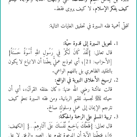
كيف يفكر الإسلام
، لا كيف يروى فقط.
تتجلّى أهمية فقه السيرة في تحقيق الغايات التالية:
تحويل السيرة إلى قدوة حيّة
:
قال تعالى: {لَّقَدْ كَانَ لَكُمْ فِي رَسُولِ اللَّهِ أُسْوَةٌ حَسَنَةٌ}
[الأحزاب: 21]؛ أي نموذج عمليٌّ يعلّمنا أن الاتباع لا يكون
بالتقليد الظاهري بل بالفهم الواعي.
ترسيخ الأخلاق النبوية في الواقع
:
قالت عائشة رضي الله عنها:
«
كان خلقه القرآن
»
، أي أن
حياته ﷺ تجسيدٌ للقيم الربانية. ومن فقه السيرة نتعلم كيف
نترجم الإيمان إلى عملٍ وسلوكٍ صالح.
تربية المسلم على الرحمة والحكمة
:
قال تعالى: {فَلَعَلَّكَ بَاخِعٌ نَّفْسَكَ عَلَى آثَارِهِمْ…} [الكهف:
6]، فتعلّمنا الآية أن الدعوة تقوم على الصبر والرفق لا على