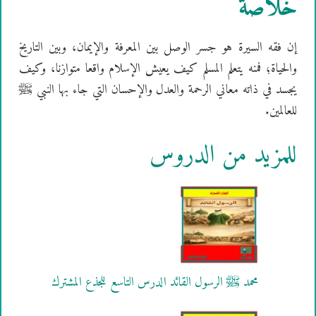
خلاصة
إن فقه السيرة هو جسر الوصل بين المعرفة والإيمان، وبين التاريخ
والحياة؛ فمنه يتعلم المسلم كيف يعيش الإسلام واقعا متوازنا، وكيف
يجسد في ذاته معاني الرحمة والعدل والإحسان التي جاء بها النبي ﷺ
للعالمين.
للمزيد من الدروس
محمد ﷺ الرسول القائد الدرس التاسع للجذع المشترك