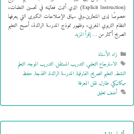
(Explicit Instruction) الذي أثبت فعاليته في تحسين التعلمات،
خصوصًا لدى المتعثرين.وفي سياق الإصلاحات الكبرى التي يعرفها
النظام التربوي المغربي، وظهور نموذج المدرسة الرائدة، أصبح التعليم
الصريح أكثر من …
إقرأ المزيد
التصنيفات
زاد الأستاذ
الوسوم
الاسترجاع التعلمي
,
التدريب المستقل
,
التدريب الموجه
,
التعلم
النشط
,
التعليم الصريح
,
الفارقية
,
المدرسة الرائدة
,
النمذجة
,
حفظ
ميكانيكي
,
طارل
,
نقل المعرفة
أضف تعليق