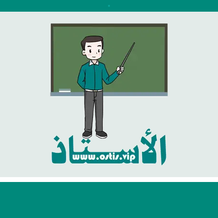
نتقل
لى
لمحتوى