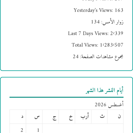
Yesterday's Views:
163
زوار الأمس:
134
Last 7 Days Views:
2٬339
Total Views:
1٬283٬507
مجموع مشاهدات الصفحة:
24
أيام النشر هذا الشهر
أغسطس 2026
ن
ث
أرب
خ
ج
س
د
2
1