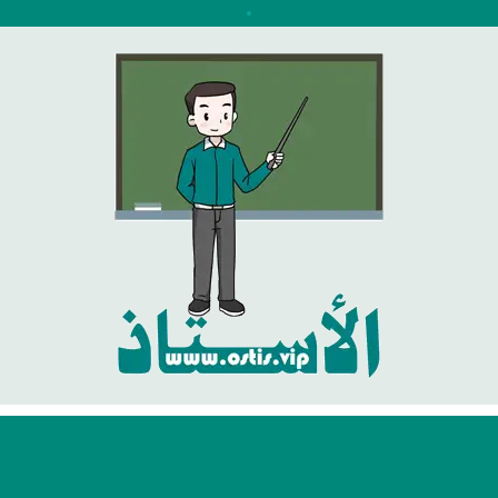
نتقل
لى
لمحتوى