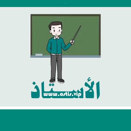
نتقل
لى
لمحتوى