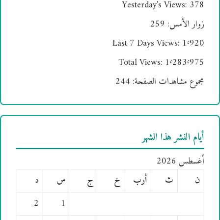
Yesterday's Views:
378
زوار الأمس:
259
Last 7 Days Views:
1٬920
Total Views:
1٬283٬975
مجموع مشاهدات الصفحة:
244
أيام النشر هذا الشهر
أغسطس 2026
ن
ث
أرب
خ
ج
س
د
2
1