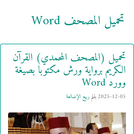
تحميل المصحف Word
تحميل (المصحف المحمدي) القرآن
الكريم برواية ورش مكتوبا بصيغة
وورد Word
2025-12-05
بقلم
ربيع الإضالعة