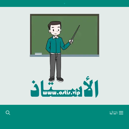
نتقل
لى
لمحتوى
القائمة