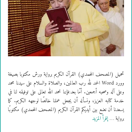
تحميل (المصحف المحمدي) القرآن الكريم برواية ورش مكتوبا بصيغة
وورد Word الحمد لله رب العالمين، والصلاة والسلام على سيدنا محمد
وعلى آله وصحبه أجمعين. أمّا بعد:فإننا نحمد الله تعالى على توفيقه لنا في
خدمة كتابه العزيز، ونسأله أن يجعل عملنا خالصًا لوجهه الكريم. كما
يسعدنا أن نضع بين أيديكم القرآن الكريم (المصحف المحمدي) مكتوبًا
برواية …
إقرأ المزيد