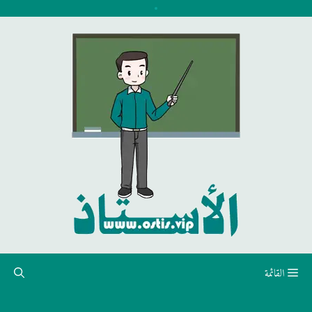
نتقل
لى
لمحتوى
القائمة