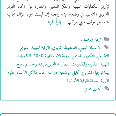
لإبراز الكفايات المهنية والفكر التحليلي والقدرة على اتخاذ القرار
التربوي المناسب في وضعية مهنية واقعية.إنها ليست مجرد سؤال يُجاب
عنه، بل موقف مهني مركب …
إقرأ المزيد
التصنيفات
ترقية وتوظيف
الوسوم
الامتحان المهني
,
التخطيط التربوي
,
الترقية المهنية
,
التقويم
التكويني
,
التكوين المستمر
,
الرؤية الاستراتيجية 2030
,
الكفايات
المهنية
,
المقاربة بالكفايات
,
الممارسة التربوية
,
بيداغوجيا الإدماج
,
بيداغوجيا المشروع
,
تحليل الوضعية
,
دراسة الحالة
,
دلائل الأستاذ
,
علوم
التربية
,
مباراة الترقية للأساتذة
أضف تعليق