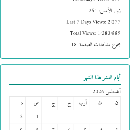
زوار الأمس:
251
Last 7 Days Views:
2٬277
Total Views:
1٬283٬889
مجموع مشاهدات الصفحة:
18
أيام النشر هذا الشهر
أغسطس 2026
ن
ث
أرب
خ
ج
س
د
2
1