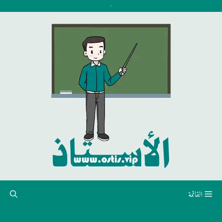
نتقل
لى
لمحتوى
القائمة