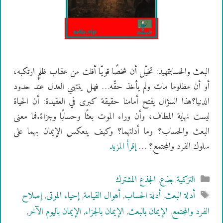
البعث والحسابتمهيد: تخيّل أن شخصًا قويّا أفلت من عقاب ظلمٍ ارتكبه،
أو أن مظلوما مات ولم يأخذ حقّه… فهل ينتهي العدل عند حدود
الدنيا؟هذا السؤال يفتح أمامنا حقيقة كبرى في العقيدة: أن الحياة
ليست نهاية المطاف، وأن وراء الموت بعثًا وحسابًا وجزاءً.فما معنى
البعث والحساب؟ وما أدلتهما؟ وكيف ينعكس الإيمان بهما على
سلوك الفرد والمجتمع؟ …
إقرأ المزيد
التصنيفات
التزكية جذع
,
الجذع المشترك
الوسوم
أدلة البعث
,
أدلة الحساب
,
أهوال القيامة
,
إحياء الموتى
,
إصلاح
الفرد والمجتمع
,
الإيمان بالبعث
,
الإيمان بالجزاء
,
الإيمان باليوم الآخر
,