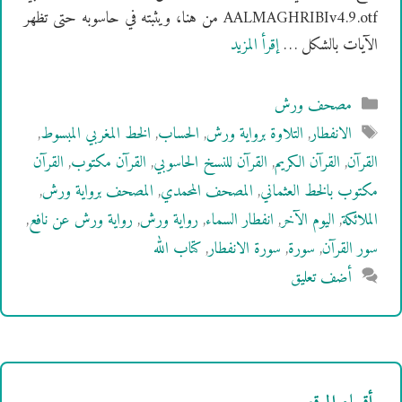
AALMAGHRIBIv4.9.otf من هنا، ويثبته في حاسوبه حتى تظهر
الآيات بالشكل …
إقرأ المزيد
التصنيفات
مصحف ورش
الوسوم
الانفطار
,
التلاوة برواية ورش
,
الحساب
,
الخط المغربي المبسوط
,
القرآن
,
القرآن الكريم
,
القرآن للنسخ الحاسوبي
,
القرآن مكتوب
,
القرآن
مكتوب بالخط العثماني
,
المصحف المحمدي
,
المصحف برواية ورش
,
الملائكة
,
اليوم الآخر
,
انفطار السماء
,
رواية ورش
,
رواية ورش عن نافع
,
سور القرآن
,
سورة
,
سورة الانفطار
,
كتاب الله
أضف تعليق