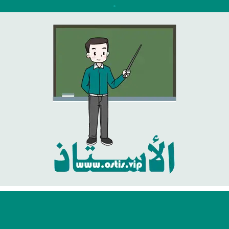
نتقل
لى
لمحتوى