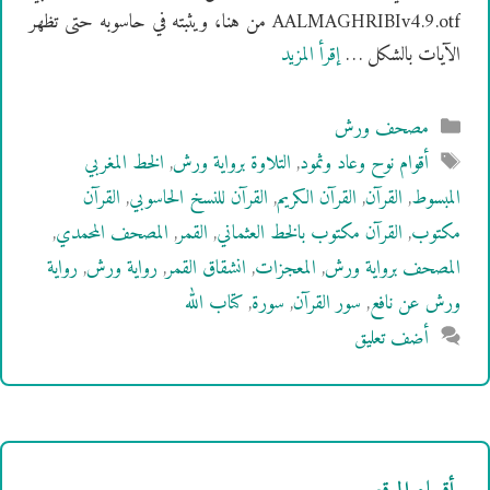
AALMAGHRIBIv4.9.otf من هنا، ويثبته في حاسوبه حتى تظهر
الآيات بالشكل …
إقرأ المزيد
التصنيفات
مصحف ورش
الوسوم
أقوام نوح وعاد وثمود
,
التلاوة برواية ورش
,
الخط المغربي
المبسوط
,
القرآن
,
القرآن الكريم
,
القرآن للنسخ الحاسوبي
,
القرآن
مكتوب
,
القرآن مكتوب بالخط العثماني
,
القمر
,
المصحف المحمدي
,
المصحف برواية ورش
,
المعجزات
,
انشقاق القمر
,
رواية ورش
,
رواية
ورش عن نافع
,
سور القرآن
,
سورة
,
كتاب الله
أضف تعليق