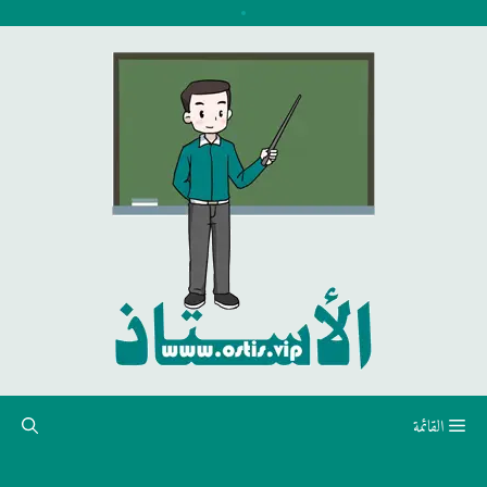
نتقل
لى
لمحتوى
القائمة