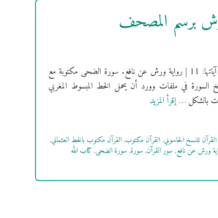
ورش برسم المصحف
[سُورَةُ الضحى] فهرس السور | سورة الضحى مكية | ترتيبها: 93 | عدد آياتها: 11 | رواية ورش عن نافع. سورة الضحى مكتوبة مع
خ السورة في ملفات وورد أن يحمل الخط المبسوط المغربي
إقرأ المزيد
القرآن للنسخ الحاسوبي
,
القرآن مكتوب
,
القرآن مكتوب بالخط العثماني
,
ية ورش عن نافع
,
سور القرآن
,
سورة
,
سورة الضحى
,
كتاب الله