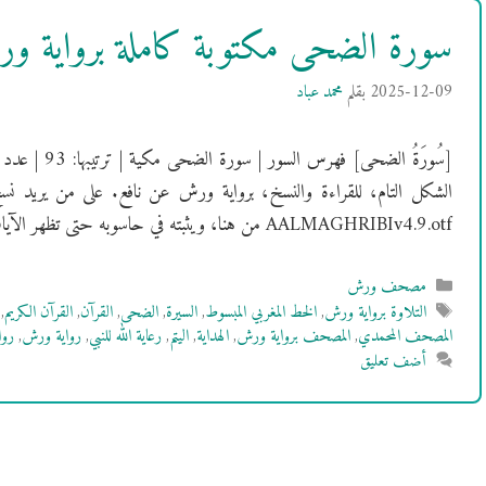
سورة الضحى مكتوبة كاملة برواية 
2025-12-09
بقلم
محمد عباد
الشكل التام، للقراءة والنسخ، برواية ورش عن نافع. على من يريد نس
AALMAGHRIBIv4.9.otf من هنا، ويثبته في حاسوبه حتى تظهر الآيات بالشكل …
التصنيفات
مصحف ورش
الوسوم
التلاوة برواية ورش
,
الخط المغربي المبسوط
,
السيرة
,
الضحى
,
القرآن
,
القرآن الكريم
,
المصحف المحمدي
,
المصحف برواية ورش
,
الهداية
,
اليتم
,
رعاية الله للنبي
,
رواية ورش
,
روا
أضف تعليق