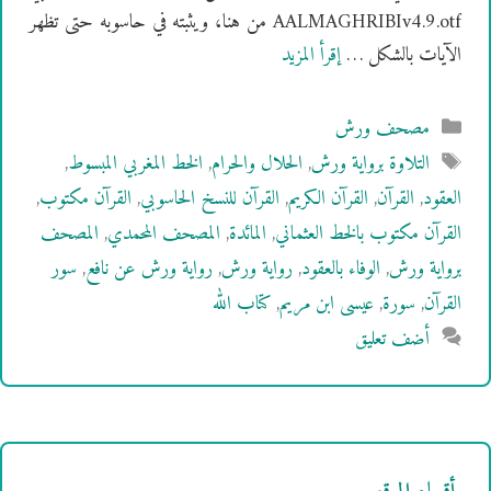
AALMAGHRIBIv4.9.otf من هنا، ويثبته في حاسوبه حتى تظهر
الآيات بالشكل …
إقرأ المزيد
التصنيفات
مصحف ورش
الوسوم
التلاوة برواية ورش
,
الحلال والحرام
,
الخط المغربي المبسوط
,
العقود
,
القرآن
,
القرآن الكريم
,
القرآن للنسخ الحاسوبي
,
القرآن مكتوب
,
القرآن مكتوب بالخط العثماني
,
المائدة
,
المصحف المحمدي
,
المصحف
برواية ورش
,
الوفاء بالعقود
,
رواية ورش
,
رواية ورش عن نافع
,
سور
القرآن
,
سورة
,
عيسى ابن مريم
,
كتاب الله
أضف تعليق