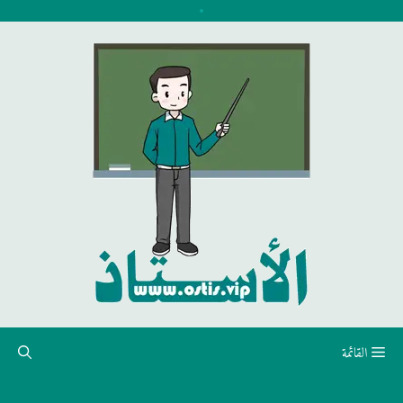
نتقل
لى
لمحتوى
القائمة