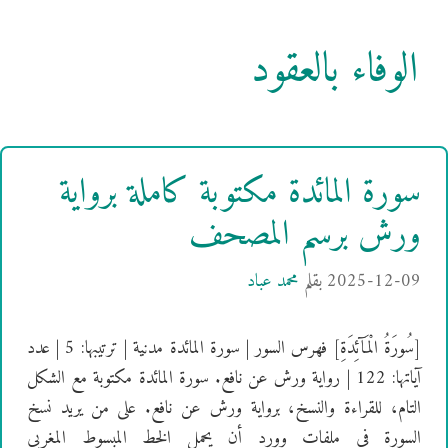
الوفاء بالعقود
سورة المائدة مكتوبة كاملة برواية
ورش برسم المصحف
2025-12-09
بقلم
محمد عباد
[سُورَةُ الْمَآئِدَةِ] فهرس السور | سورة المائدة مدنية | ترتيبها: 5 | عدد
آياتها: 122 | رواية ورش عن نافع. سورة المائدة مكتوبة مع الشكل
التام، للقراءة والنسخ، برواية ورش عن نافع. على من يريد نسخ
السورة في ملفات وورد أن يحمل الخط المبسوط المغربي