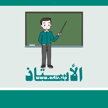
نتقل
لى
لمحتوى