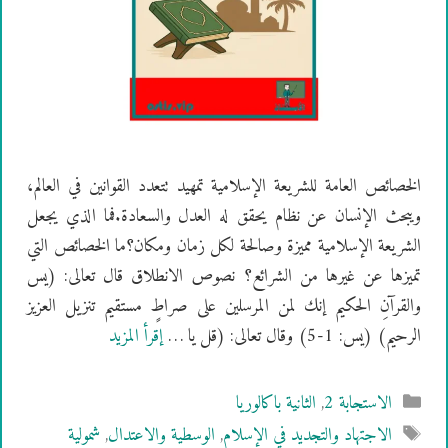
الخصائص العامة للشريعة الإسلامية تمهيد تتعدد القوانين في العالم،
ويبحث الإنسان عن نظام يحقق له العدل والسعادة.فما الذي يجعل
الشريعة الإسلامية مميزة وصالحة لكل زمان ومكان؟ما الخصائص التي
تميزها عن غيرها من الشرائع؟ نصوص الانطلاق قال تعالى: (يس
والقرآنِ الحكيم إنك لمن المرسلين على صراطٍ مستقيم تنزيل العزيز
الرحيم) (يس: 1-5) وقال تعالى: (قل يا …
إقرأ المزيد
التصنيفات
الاستجابة 2
,
الثانية باكالوريا
الوسوم
الاجتهاد والتجديد في الإسلام
,
الوسطية والاعتدال
,
شمولية