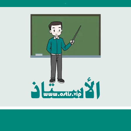
نتقل
لى
لمحتوى