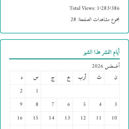
Total Views:
1٬283٬386
مجموع مشاهدات الصفحة:
28
أيام النشر هذا الشهر
أغسطس 2026
ن
ث
أرب
خ
ج
س
د
2
1
9
8
7
6
5
4
3
16
15
14
13
12
11
10