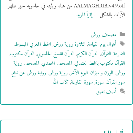
AALMAGHRIBIv4.9.otf من هنا، ويثبته في حاسوبه حتى تظهر
الآيات بالشكل …
إقرأ المزيد
التصنيفات
مصحف ورش
الوسوم
أهوال يوم القيامة
,
التلاوة برواية ورش
,
الخط المغربي المبسوط
,
القارعة
,
القرآن
,
القرآن الكريم
,
القرآن للنسخ الحاسوبي
,
القرآن مكتوب
,
القرآن مكتوب بالخط العثماني
,
المصحف المحمدي
,
المصحف برواية
ورش
,
الوزن والميزان
,
اليوم الآخر
,
رواية ورش
,
رواية ورش عن نافع
,
سور القرآن
,
سورة
,
سورة القارعة
,
كتاب الله
أضف تعليق