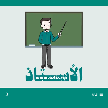
نتقل
لى
لمحتوى
القائمة