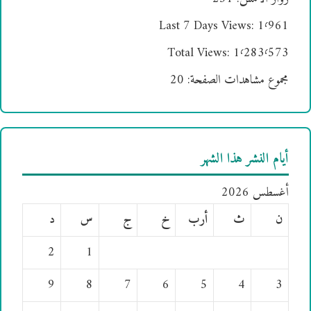
Last 7 Days Views:
1٬961
Total Views:
1٬283٬573
مجموع مشاهدات الصفحة:
20
أيام النشر هذا الشهر
أغسطس 2026
ن
ث
أرب
خ
ج
س
د
2
1
9
8
7
6
5
4
3