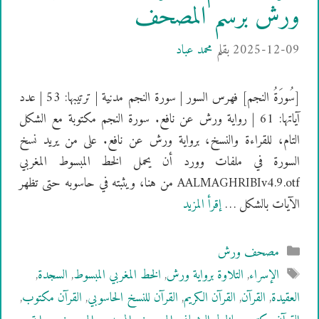
ورش برسم المصحف
2025-12-09
بقلم
محمد عباد
[سُورَةُ النجم] فهرس السور | سورة النجم مدنية | ترتيبها: 53 | عدد
آياتها: 61 | رواية ورش عن نافع. سورة النجم مكتوبة مع الشكل
التام، للقراءة والنسخ، برواية ورش عن نافع. على من يريد نسخ
السورة في ملفات وورد أن يحمل الخط المبسوط المغربي
AALMAGHRIBIv4.9.otf من هنا، ويثبته في حاسوبه حتى تظهر
الآيات بالشكل …
إقرأ المزيد
التصنيفات
مصحف ورش
الوسوم
الإسراء
,
التلاوة برواية ورش
,
الخط المغربي المبسوط
,
السجدة
,
العقيدة
,
القرآن
,
القرآن الكريم
,
القرآن للنسخ الحاسوبي
,
القرآن مكتوب
,