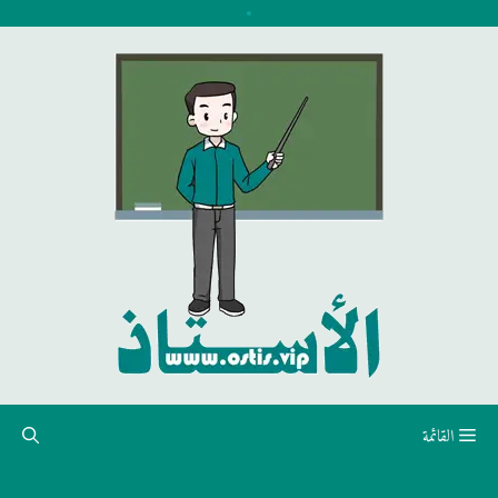
نتقل
لى
لمحتوى
القائمة