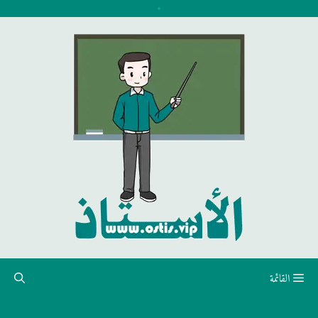
نتقل
لى
لمحتوى
القائمة