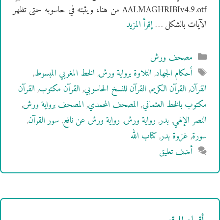
AALMAGHRIBIv4.9.otf من هنا، ويثبته في حاسوبه حتى تظهر
الآيات بالشكل …
إقرأ المزيد
التصنيفات
مصحف ورش
الوسوم
أحكام الجهاد
,
التلاوة برواية ورش
,
الخط المغربي المبسوط
,
القرآن
,
القرآن الكريم
,
القرآن للنسخ الحاسوبي
,
القرآن مكتوب
,
القرآن
مكتوب بالخط العثماني
,
المصحف المحمدي
,
المصحف برواية ورش
,
النصر الإلهي
,
بدر
,
رواية ورش
,
رواية ورش عن نافع
,
سور القرآن
,
سورة
,
غزوة بدر
,
كتاب الله
أضف تعليق