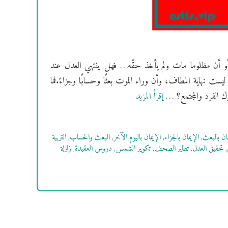
، أو أن مظلوما مات ولم يأخذ حقّه… فهل ينتهي العدل عند
يست نهاية المطاف، وأن وراء الموت بعثًا وحسابًا وجزاءً.فما
ك الفرد والمجتمع؟ …
إقرأ المزيد
مان بالبعث
,
الإيمان بالجزاء
,
الإيمان باليوم الآخر
,
البعث والحساب
,
التربية
,
تحقيق العدل
,
تطاير الصحف
,
تكوير الشمس
,
دروس العقيدة
,
زلزلة