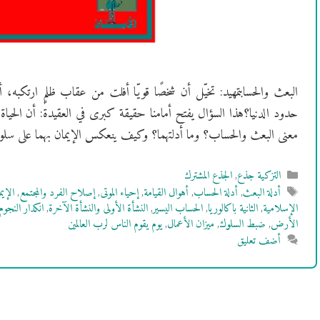
البعث والحسابتمهيد: تخيّل أن شخصًا قويّا أفلت من عقاب ظلمٍ ارتكبه
حدود الدنيا؟هذا السؤال يفتح أمامنا حقيقة كبرى في العقيدة: أن الحياة ل
معنى البعث والحساب؟ وما أدلتهما؟ وكيف ينعكس الإيمان بهما على سلو
التصنيفات
التزكية جذع
,
الجذع المشترك
الوسوم
أدلة البعث
,
أدلة الحساب
,
أهوال القيامة
,
إحياء الموتى
,
إصلاح الفرد والمجتمع
,
الإي
الإسلامية
,
الثانية باكالوريا
,
الحساب اليسير
,
النشأة الأولى والنشأة الآخرة
,
انكدار النجوم
الأرض
,
ضبط السلوك
,
ميزان الأعمال
,
يوم يقوم الناس لرب العالمين
أضف تعليق