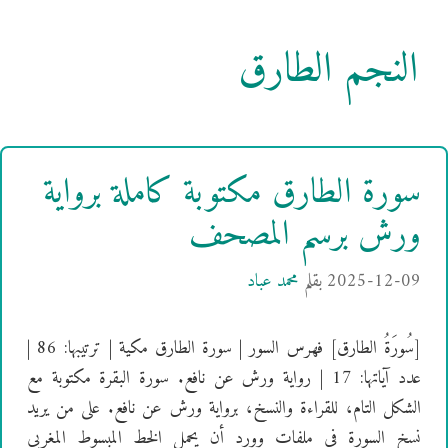
النجم الطارق
سورة الطارق مكتوبة كاملة برواية
ورش برسم المصحف
2025-12-09
بقلم
محمد عباد
[سُورَةُ الطارق] فهرس السور | سورة الطارق مكية | ترتيبها: 86 |
عدد آياتها: 17 | رواية ورش عن نافع. سورة البقرة مكتوبة مع
الشكل التام، للقراءة والنسخ، برواية ورش عن نافع. على من يريد
نسخ السورة في ملفات وورد أن يحمل الخط المبسوط المغربي