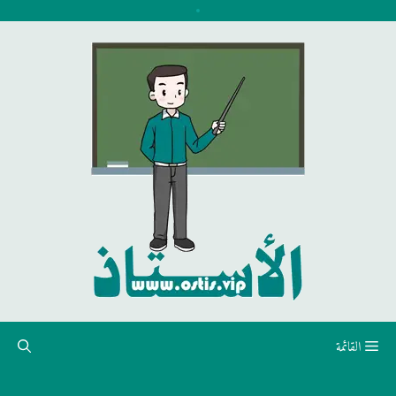
نتقل
لى
لمحتوى
القائمة