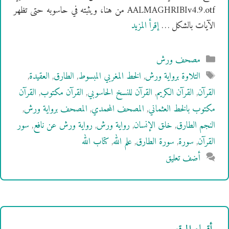
AALMAGHRIBIv4.9.otf من هنا، ويثبته في حاسوبه حتى تظهر
الآيات بالشكل …
إقرأ المزيد
التصنيفات
مصحف ورش
الوسوم
التلاوة برواية ورش
,
الخط المغربي المبسوط
,
الطارق
,
العقيدة
,
القرآن
,
القرآن الكريم
,
القرآن للنسخ الحاسوبي
,
القرآن مكتوب
,
القرآن
مكتوب بالخط العثماني
,
المصحف المحمدي
,
المصحف برواية ورش
,
النجم الطارق
,
خلق الإنسان
,
رواية ورش
,
رواية ورش عن نافع
,
سور
القرآن
,
سورة
,
سورة الطارق
,
علم الله
,
كتاب الله
أضف تعليق