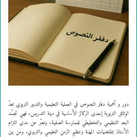
دور و أهمية دفتر النصوص في العملية التعليمية والتدبير التربوي تعدّ
الوثائق التربوية إحدى الركائز الأساسية في مهنة التدريس، فهي تجسّد
البعد التنظيمي والتخطيطي للممارسة الصفية، وتعبّر عن مدى التزام
الأستاذ بمقتضيات المهنة وتنظيم الزمن التعليمي والتربوي. ومن بين