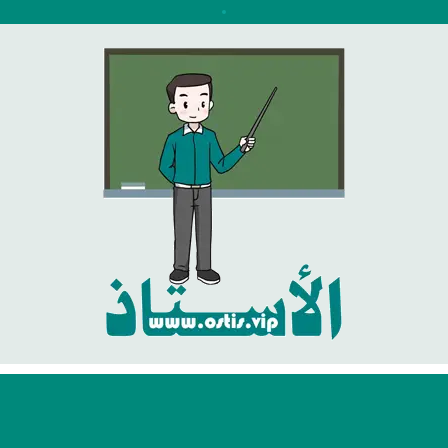
نتقل
لى
لمحتوى