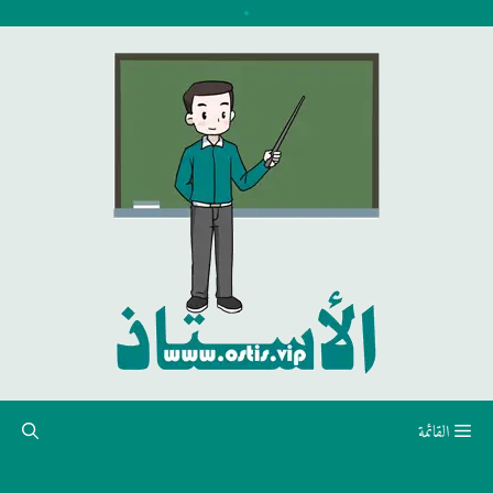
نتقل
لى
لمحتوى
القائمة