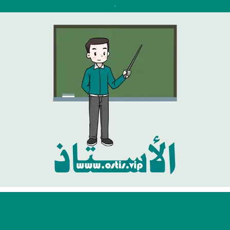
نتقل
لى
لمحتوى