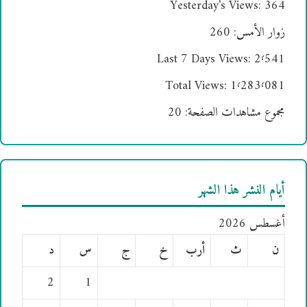
Yesterday's Views:
364
زوار الأمس:
260
Last 7 Days Views:
2٬541
Total Views:
1٬283٬081
مجموع مشاهدات الصفحة:
20
أيام النشر هذا الشهر
أغسطس 2026
ن
ث
أرب
خ
ج
س
د
2
1