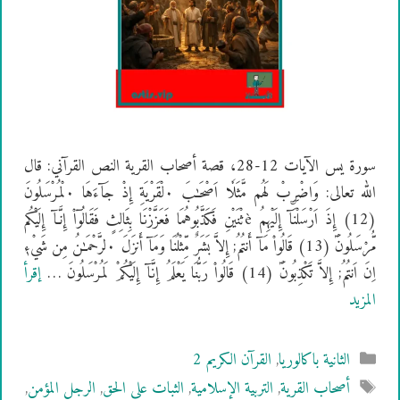
سورة يس الآيات 12-28، قصة أصحاب القرية النص القرآني: قال
الله تعالى: وَاضْرۣبْ لَهُم مَّثَلٗا اَصْحَـٰبَ ۰لْقَرْيَةِ إِذْ جَآءَهَا ۰لْمُرْسَلُونَ
(12) إِذَ اَرْسَلْنَآ إِلَيْهِمُ èثْنَيْنِ فَكَذَّبُوهُمَا فَعَزَّزْنَا بِثَالِثٍ فَقَالُوٓاْ إِنَّـآ إِلَيْكُم
مُّرْسَلُونَؐ (13) قَالُواْ مَآ أَنتُمُ; إِلاَّ بَشَرٌ مِّثْلُنَا وَمَآ أَنزَلَ ۰لرَّحْمَـٰنُ مِن شَيْءٖ
اِنَ اَنتُمُ; إِلاَّ تَكْذِبُونَؐ (14) قَالُواْ رَبُّنَا يَعْلَمُ إِنَّآ إِلَيْكُمْ لَمُرْسَلُونَ …
إقرأ
المزيد
التصنيفات
الثانية باكالوريا
,
القرآن الكريم 2
الوسوم
أصحاب القرية
,
التربية الإسلامية
,
الثبات على الحق
,
الرجل المؤمن
,