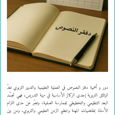
دور و أهمية دفتر النصوص في العملية التعليمية والتدبير التربوي تعدّ
الوثائق التربوية إحدى الركائز الأساسية في مهنة التدريس، فهي تجسّد
البعد التنظيمي والتخطيطي للممارسة الصفية، وتعبّر عن مدى التزام
الأستاذ بمقتضيات المهنة وتنظيم الزمن التعليمي والتربوي. ومن بين