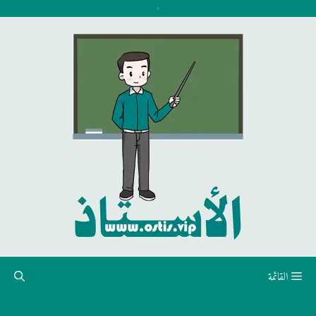
نتقل
لى
لمحتوى
القائمة