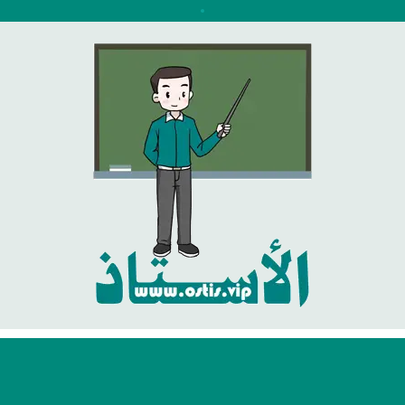
نتقل
لى
لمحتوى