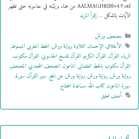
AALMAGHRIBIv4.9.otf من هنا، ويثبته في حاسوبه حتى تظهر
الآيات بالشكل …
إقرأ المزيد
التصنيفات
مصحف ورش
الوسوم
الأخلاق
,
الإحسان
,
التلاوة برواية ورش
,
الخط المغربي المبسوط
,
الرياء
,
القرآن
,
القرآن الكريم
,
القرآن للنسخ الحاسوبي
,
القرآن مكتوب
,
القرآن مكتوب بالخط العثماني
,
الماعون
,
المصحف المحمدي
,
المصحف
برواية ورش
,
رواية ورش
,
رواية ورش عن نافع
,
سور القرآن
,
سورة
,
سورة الماعون
,
كتاب الله
,
مساعدة المحتاج
أضف تعليق