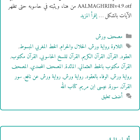
AALMAGHRIBIv4.9.otf من هنا، ويثبته في حاسوبه حتى تظهر
الآيات بالشكل …
إقرأ المزيد
التصنيفات
مصحف ورش
الوسوم
التلاوة برواية ورش
,
الحلال والحرام
,
الخط المغربي المبسوط
,
العقود
,
القرآن
,
القرآن الكريم
,
القرآن للنسخ الحاسوبي
,
القرآن مكتوب
,
القرآن مكتوب بالخط العثماني
,
المائدة
,
المصحف المحمدي
,
المصحف
برواية ورش
,
الوفاء بالعقود
,
رواية ورش
,
رواية ورش عن نافع
,
سور
القرآن
,
سورة
,
عيسى ابن مريم
,
كتاب الله
أضف تعليق