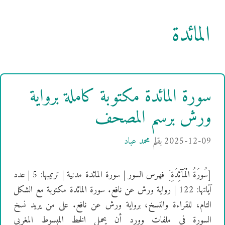
المائدة
سورة المائدة مكتوبة كاملة برواية
ورش برسم المصحف
2025-12-09
بقلم
محمد عباد
[سُورَةُ الْمَآئِدَةِ] فهرس السور | سورة المائدة مدنية | ترتيبها: 5 | عدد
آياتها: 122 | رواية ورش عن نافع. سورة المائدة مكتوبة مع الشكل
التام، للقراءة والنسخ، برواية ورش عن نافع. على من يريد نسخ
السورة في ملفات وورد أن يحمل الخط المبسوط المغربي