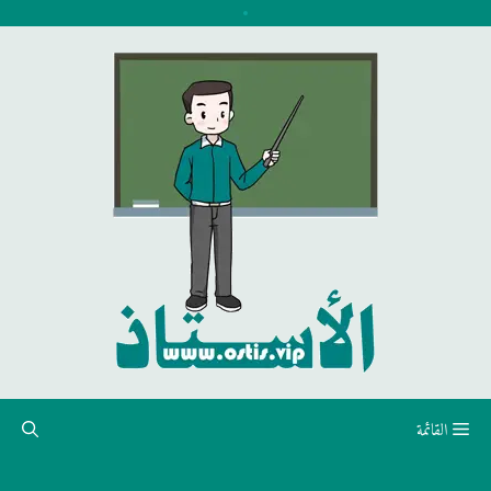
نتقل
لى
لمحتوى
القائمة