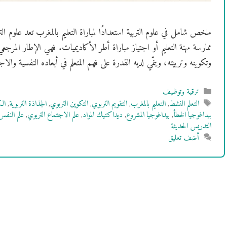
ملخص شامل في علوم التربية استعدادًا لمباراة التعليم بالمغرب تعد علوم ال
ممارسة مهنة التعليم أو اجتياز مباراة أطر الأكاديميات. فهي الإطار المرجعي
وتكوينه وتربيته، وينمّي لديه القدرة على فهم المتعلم في أبعاده النفسية وا
التصنيفات
ترقية وتوظيف
الوسوم
التعلم النشط
,
التعليم بالمغرب
,
التقويم التربوي
,
التكوين التربوي
,
الجذاذة التربوية
,
الك
بيداغوجيا الخطأ
,
بيداغوجيا المشروع
,
ديداكتيك المواد
,
علم الاجتماع التربوي
,
علم النفس
التدريس الحديثة
أضف تعليق