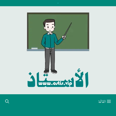
نتقل
لى
لمحتوى
القائمة