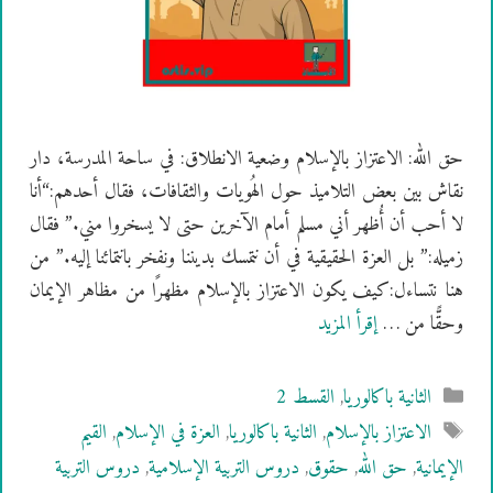
حق الله: الاعتزاز بالإسلام وضعية الانطلاق: في ساحة المدرسة، دار
نقاش بين بعض التلاميذ حول الهُويات والثقافات، فقال أحدهم:“أنا
لا أحب أن أُظهر أني مسلم أمام الآخرين حتى لا يسخروا مني.” فقال
زميله:” بل العزة الحقيقية في أن نتمسك بديننا ونفخر بانتمائنا إليه.” من
هنا نتساءل:كيف يكون الاعتزاز بالإسلام مظهرًا من مظاهر الإيمان
وحقًّا من …
إقرأ المزيد
التصنيفات
الثانية باكالوريا
,
القسط 2
الوسوم
الاعتزاز بالإسلام
,
الثانية باكالوريا
,
العزة في الإسلام
,
القيم
الإيمانية
,
حق الله
,
حقوق
,
دروس التربية الإسلامية
,
دروس التربية