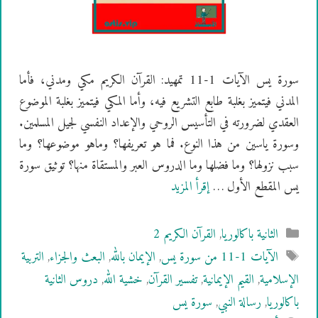
سورة يس الآيات 1-11 تمهيد: القرآن الكريم مكي ومدني، فأما
المدني فيتميز بغلبة طابع التشريع فيه، وأما المكي فيتميز بغلبة الموضوع
العقدي لضرورته في التأسيس الروحي والإعداد النفسي لجيل المسلمين.
وسورة ياسين من هذا النوع. فما هو تعريفها؟ وماهو موضوعها؟ وما
سبب نزولها؟ وما فضلها وما الدروس العبر والمستقاة منها؟ توثيق سورة
يس المقطع الأول …
إقرأ المزيد
التصنيفات
الثانية باكالوريا
,
القرآن الكريم 2
الوسوم
الآيات 1-11 من سورة يس
,
الإيمان بالله
,
البعث والجزاء
,
التربية
الإسلامية
,
القيم الإيمانية
,
تفسير القرآن
,
خشية الله
,
دروس الثانية
باكالوريا
,
رسالة النبي
,
سورة يس