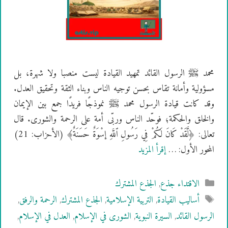
محمد ﷺ الرسول القائد تمهيد القيادة ليست منصبا ولا شهرة، بل
مسؤولية وأمانة تقاس بحسن توجيه الناس وبناء الثقة وتحقيق العدل.
وقد كانت قيادة الرسول محمد ﷺ نموذجًا فريدًا جمع بين الإيمان
والخلق والحكمة؛ فوحّد الناس وربّى أمة على الرحمة والشورى. قال
تعالى: ﴿لَّقَدْ كَانَ لَكُمْ فِي رَسُولِ ٱللَّهِ إسْوَةٌ حَسَنَةٌ﴾ (الأحزاب: 21)
المحور الأول: …
إقرأ المزيد
التصنيفات
الاقتداء جذع
,
الجذع المشترك
الوسوم
أساليب القيادة
,
التربية الإسلامية
,
الجذع المشترك
,
الرحمة والرفق
,
الرسول القائد
,
السيرة النبوية
,
الشورى في الإسلام
,
العدل في الإسلام
,