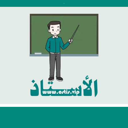
نتقل
لى
لمحتوى