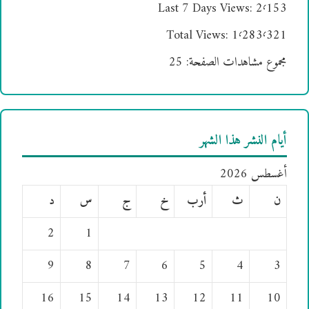
Last 7 Days Views:
2٬153
Total Views:
1٬283٬321
مجموع مشاهدات الصفحة:
25
أيام النشر هذا الشهر
أغسطس 2026
ن
ث
أرب
خ
ج
س
د
2
1
9
8
7
6
5
4
3
16
15
14
13
12
11
10