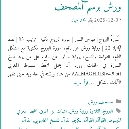
ورش برسم المصحف
2025-12-09
بقلم
محمد عباد
[سُورَةُ البروج] فهرس السور | سورة البروج مكية | ترتيبها: 85 | عدد
آياتها: 22 | رواية ورش عن نافع. سورة البروج مكتوبة مع الشكل
التام، للقراءة والنسخ، برواية ورش عن نافع. على من يريد نسخ
السورة في ملفات وورد أن يحمل الخط المبسوط المغربي
AALMAGHRIBIv4.9.otf من هنا، ويثبته في حاسوبه حتى تظهر
الآيات بالشكل …
إقرأ المزيد
التصنيفات
مصحف ورش
الوسوم
البروج
,
التلاوة برواية ورش
,
الثبات على الدين
,
الخط المغربي
المبسوط
,
القرآن
,
القرآن الكريم
,
القرآن للنسخ الحاسوبي
,
القرآن