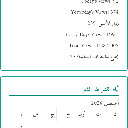
Today's Views:
92
Yesterday's Views:
378
زوار الأمس:
259
Last 7 Days Views:
1٬954
Total Views:
1٬284٬009
مجموع مشاهدات الصفحة:
23
أيام النشر هذا الشهر
أغسطس 2026
ن
ث
أرب
خ
ج
س
د
2
1