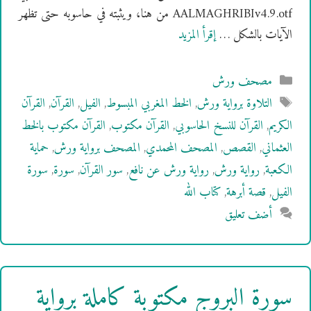
AALMAGHRIBIv4.9.otf من هنا، ويثبته في حاسوبه حتى تظهر
الآيات بالشكل …
إقرأ المزيد
التصنيفات
مصحف ورش
الوسوم
التلاوة برواية ورش
,
الخط المغربي المبسوط
,
الفيل
,
القرآن
,
القرآن
الكريم
,
القرآن للنسخ الحاسوبي
,
القرآن مكتوب
,
القرآن مكتوب بالخط
العثماني
,
القصص
,
المصحف المحمدي
,
المصحف برواية ورش
,
حماية
الكعبة
,
رواية ورش
,
رواية ورش عن نافع
,
سور القرآن
,
سورة
,
سورة
الفيل
,
قصة أبرهة
,
كتاب الله
أضف تعليق
سورة البروج مكتوبة كاملة برواية