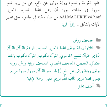
التام، للقراءة والنسخ، برواية ورش عن نافع. على من يريد نسخ
السورة في ملفات وورد أن يحمل الخط المبسوط المغربي
AALMAGHRIBIv4.9.otf من هنا، ويثبته في حاسوبه حتى تظهر
الآيات بالشكل …
إقرأ المزيد
التصنيفات
مصحف ورش
الوسوم
التلاوة برواية ورش
,
الخط المغربي المبسوط
,
الرحمة
,
القرآن
,
القرآن
الكريم
,
القرآن للنسخ الحاسوبي
,
القرآن مكتوب
,
القرآن مكتوب بالخط
العثماني
,
القصص
,
المصحف المحمدي
,
المصحف برواية ورش
,
رواية
ورش
,
رواية ورش عن نافع
,
زكرياء
,
سور القرآن
,
سورة
,
سورة مريم
,
عيسى
,
قصة مريم
,
كتاب الله
,
مريم
,
معنى الرحمة الإلهية
أضف تعليق