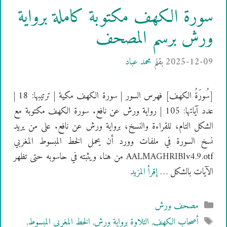
سورة الكهف مكتوبة كاملة برواية
ورش برسم المصحف
2025-12-09
بقلم
محمد عباد
[سُورَةُ الكهف] فهرس السور | سورة الكهف مكية | ترتيبها: 18 |
عدد آياتها: 105 | رواية ورش عن نافع. سورة الكهف مكتوبة مع
الشكل التام، للقراءة والنسخ، برواية ورش عن نافع. على من يريد
نسخ السورة في ملفات وورد أن يحمل الخط المبسوط المغربي
AALMAGHRIBIv4.9.otf من هنا، ويثبته في حاسوبه حتى تظهر
الآيات بالشكل …
إقرأ المزيد
التصنيفات
مصحف ورش
الوسوم
أصحاب الكهف
,
التلاوة برواية ورش
,
الخط المغربي المبسوط
,