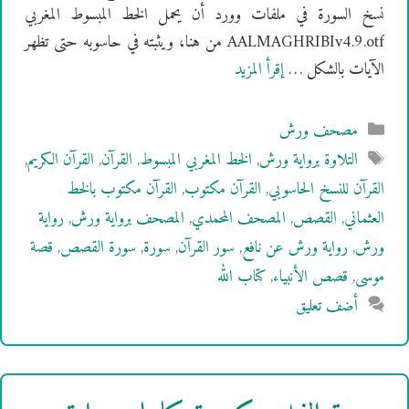
نسخ السورة في ملفات وورد أن يحمل الخط المبسوط المغربي
AALMAGHRIBIv4.9.otf من هنا، ويثبته في حاسوبه حتى تظهر
الآيات بالشكل …
إقرأ المزيد
التصنيفات
مصحف ورش
الوسوم
التلاوة برواية ورش
,
الخط المغربي المبسوط
,
القرآن
,
القرآن الكريم
,
القرآن للنسخ الحاسوبي
,
القرآن مكتوب
,
القرآن مكتوب بالخط
العثماني
,
القصص
,
المصحف المحمدي
,
المصحف برواية ورش
,
رواية
ورش
,
رواية ورش عن نافع
,
سور القرآن
,
سورة
,
سورة القصص
,
قصة
موسى
,
قصص الأنبياء
,
كتاب الله
أضف تعليق