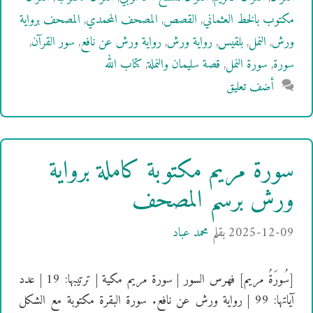
مكتوب بالخط العثماني
,
القصص
,
المصحف المحمدي
,
المصحف برواية
ورش
,
النمل
,
بلقيس
,
رواية ورش
,
رواية ورش عن نافع
,
سور القرآن
,
سورة
,
سورة النمل
,
قصة سليمان والنملة
,
كتاب الله
أضف تعليق
سورة مريم مكتوبة كاملة برواية
ورش برسم المصحف
2025-12-09
بقلم
محمد عباد
[سُورَةُ مريم] فهرس السور | سورة مريم مكية | ترتيبها: 19 | عدد
آياتها: 99 | رواية ورش عن نافع. سورة البقرة مكتوبة مع الشكل