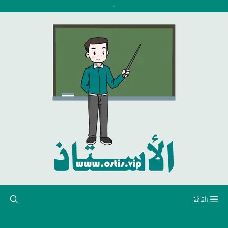
نتقل
لى
لمحتوى
القائمة