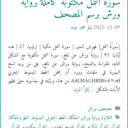
سورة النمل مكتوبة كاملة برواية
ورش برسم المصحف
2025-12-09
بقلم
محمد عباد
[سُورَةُ النمل] فهرس السور | سورة النمل مكية | ترتيبها: 27 | عدد
آياتها: 95 | رواية ورش عن نافع. سورة النمل مكتوبة مع الشكل
التام، للقراءة والنسخ، برواية ورش عن نافع. على من يريد نسخ
السورة في ملفات وورد أن يحمل الخط المبسوط المغربي
AALMAGHRIBIv4.9.otf من هنا، ويثبته في حاسوبه حتى تظهر
الآيات بالشكل …
إقرأ المزيد
التصنيفات
مصحف ورش
الوسوم
التلاوة برواية ورش
,
الحكمة
,
الخط المغربي المبسوط
,
العلم والحكمة
,
القرآن
,
القرآن الكريم
,
القرآن للنسخ الحاسوبي
,
القرآن مكتوب
,
القرآن