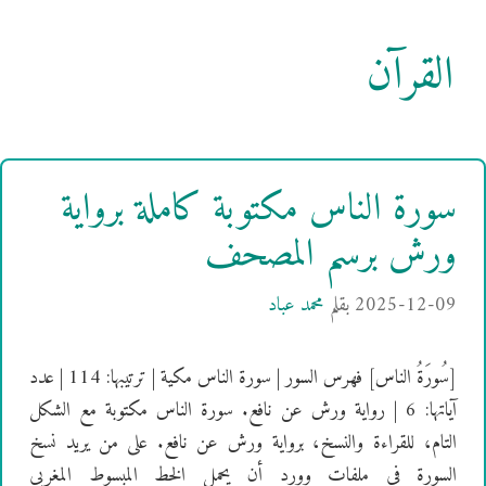
القرآن
سورة الناس مكتوبة كاملة برواية
ورش برسم المصحف
2025-12-09
بقلم
محمد عباد
[سُورَةُ الناس] فهرس السور | سورة الناس مكية | ترتيبها: 114 | عدد
آياتها: 6 | رواية ورش عن نافع. سورة الناس مكتوبة مع الشكل
التام، للقراءة والنسخ، برواية ورش عن نافع. على من يريد نسخ
السورة في ملفات وورد أن يحمل الخط المبسوط المغربي