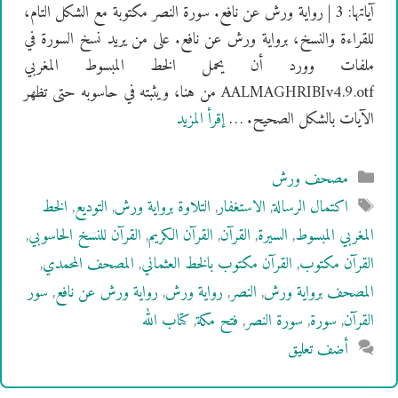
آياتها: 3 | رواية ورش عن نافع. سورة النصر مكتوبة مع الشكل التام،
للقراءة والنسخ، برواية ورش عن نافع. على من يريد نسخ السورة في
ملفات وورد أن يحمل الخط المبسوط المغربي
AALMAGHRIBIv4.9.otf من هنا، ويثبته في حاسوبه حتى تظهر
الآيات بالشكل الصحيح. …
إقرأ المزيد
التصنيفات
مصحف ورش
الوسوم
اكتمال الرسالة
,
الاستغفار
,
التلاوة برواية ورش
,
التوديع
,
الخط
المغربي المبسوط
,
السيرة
,
القرآن
,
القرآن الكريم
,
القرآن للنسخ الحاسوبي
,
القرآن مكتوب
,
القرآن مكتوب بالخط العثماني
,
المصحف المحمدي
,
المصحف برواية ورش
,
النصر
,
رواية ورش
,
رواية ورش عن نافع
,
سور
القرآن
,
سورة
,
سورة النصر
,
فتح مكة
,
كتاب الله
أضف تعليق