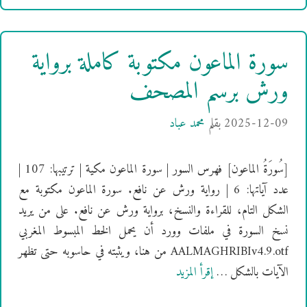
سورة الماعون مكتوبة كاملة برواية
ورش برسم المصحف
2025-12-09
بقلم
محمد عباد
[سُورَةُ الماعون] فهرس السور | سورة الماعون مكية | ترتيبها: 107 |
عدد آياتها: 6 | رواية ورش عن نافع. سورة الماعون مكتوبة مع
الشكل التام، للقراءة والنسخ، برواية ورش عن نافع. على من يريد
نسخ السورة في ملفات وورد أن يحمل الخط المبسوط المغربي
AALMAGHRIBIv4.9.otf من هنا، ويثبته في حاسوبه حتى تظهر
الآيات بالشكل …
إقرأ المزيد