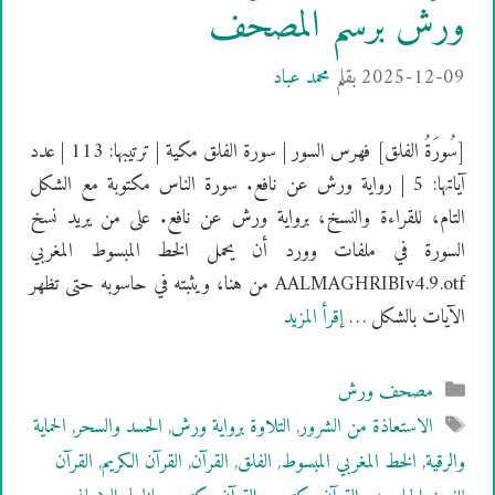
ورش برسم المصحف
2025-12-09
بقلم
محمد عباد
[سُورَةُ الفلق] فهرس السور | سورة الفلق مكية | ترتيبها: 113 | عدد
آياتها: 5 | رواية ورش عن نافع. سورة الناس مكتوبة مع الشكل
التام، للقراءة والنسخ، برواية ورش عن نافع. على من يريد نسخ
السورة في ملفات وورد أن يحمل الخط المبسوط المغربي
AALMAGHRIBIv4.9.otf من هنا، ويثبته في حاسوبه حتى تظهر
الآيات بالشكل …
إقرأ المزيد
التصنيفات
مصحف ورش
الوسوم
الاستعاذة من الشرور
,
التلاوة برواية ورش
,
الحسد والسحر
,
الحماية
والرقية
,
الخط المغربي المبسوط
,
الفلق
,
القرآن
,
القرآن الكريم
,
القرآن