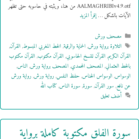
AALMAGHRIBIv4.9.otf من هنا، ويثبته في حاسوبه حتى تظهر
الآيات بالشكل …
إقرأ المزيد
التصنيفات
مصحف ورش
الوسوم
التلاوة برواية ورش
,
الحماية والرقية
,
الخط المغربي المبسوط
,
القرآن
,
القرآن الكريم
,
القرآن للنسخ الحاسوبي
,
القرآن مكتوب
,
القرآن مكتوب
بالخط العثماني
,
المصحف المحمدي
,
المصحف برواية ورش
,
الناس
,
الوسواس
,
الوسواس الخناس
,
حفظ النفس
,
رواية ورش
,
رواية ورش
عن نافع
,
سور القرآن
,
سورة
,
سورة الناس
,
كتاب الله
أضف تعليق
سورة الفلق مكتوبة كاملة برواية