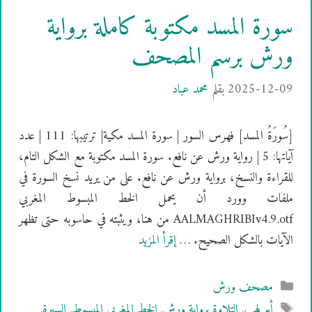
سورة المسد مكتوبة كاملة برواية
ورش برسم المصحف
2025-12-09
بقلم
محمد عباد
[سُورَةُ المسد] فهرس السور | سورة المسد مكية| ترتيبها: 111 | عدد
آياتها: 5 | رواية ورش عن نافع. سورة المسد مكتوبة مع الشكل التام،
للقراءة والنسخ، برواية ورش عن نافع. على من يريد نسخ السورة في
ملفات وورد أن يحمل الخط المبسوط المغربي
AALMAGHRIBIv4.9.otf من هنا، ويثبته في حاسوبه حتى تظهر
الآيات بالشكل الصحيح. …
إقرأ المزيد
التصنيفات
مصحف ورش
الوسوم
أبو لهب
,
التلاوة برواية ورش
,
الخط المغربي المبسوط
,
السيرة
,