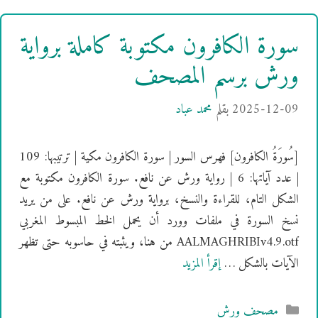
سورة الكافرون مكتوبة كاملة برواية
ورش برسم المصحف
2025-12-09
بقلم
محمد عباد
[سُورَةُ الكافرون] فهرس السور | سورة الكافرون مكية | ترتيبها: 109
| عدد آياتها: 6 | رواية ورش عن نافع. سورة الكافرون مكتوبة مع
الشكل التام، للقراءة والنسخ، برواية ورش عن نافع. على من يريد
نسخ السورة في ملفات وورد أن يحمل الخط المبسوط المغربي
AALMAGHRIBIv4.9.otf من هنا، ويثبته في حاسوبه حتى تظهر
الآيات بالشكل …
إقرأ المزيد
التصنيفات
مصحف ورش