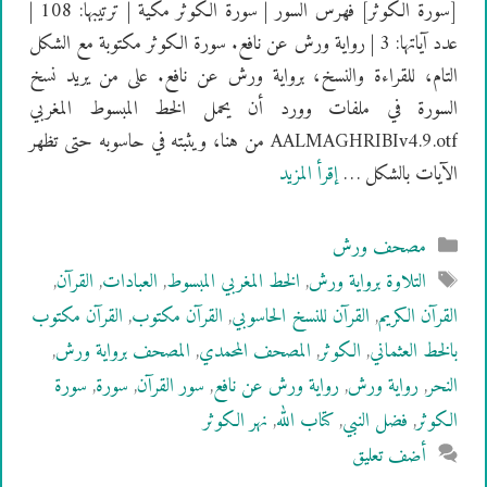
[سُورَةُ الكوثر] فهرس السور | سورة الكوثر مكية | ترتيبها: 108 |
عدد آياتها: 3 | رواية ورش عن نافع. سورة الكوثر مكتوبة مع الشكل
التام، للقراءة والنسخ، برواية ورش عن نافع. على من يريد نسخ
السورة في ملفات وورد أن يحمل الخط المبسوط المغربي
AALMAGHRIBIv4.9.otf من هنا، ويثبته في حاسوبه حتى تظهر
الآيات بالشكل …
إقرأ المزيد
التصنيفات
مصحف ورش
الوسوم
التلاوة برواية ورش
,
الخط المغربي المبسوط
,
العبادات
,
القرآن
,
القرآن الكريم
,
القرآن للنسخ الحاسوبي
,
القرآن مكتوب
,
القرآن مكتوب
بالخط العثماني
,
الكوثر
,
المصحف المحمدي
,
المصحف برواية ورش
,
النحر
,
رواية ورش
,
رواية ورش عن نافع
,
سور القرآن
,
سورة
,
سورة
الكوثر
,
فضل النبي
,
كتاب الله
,
نهر الكوثر
أضف تعليق