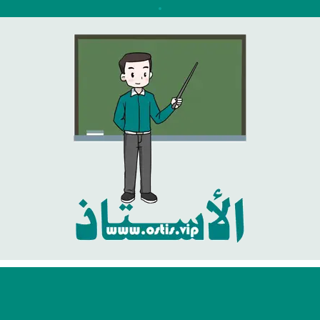
نتقل
لى
لمحتوى