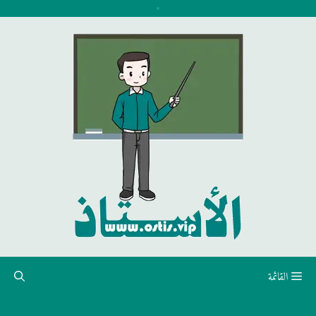
نتقل
لى
لمحتوى
القائمة