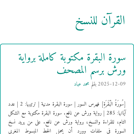
القرآن للنسخ
سورة البقرة مكتوبة كاملة برواية
ورش برسم المصحف
2025-12-09
بقلم
محمد عباد
[سُورَةُ الْبَقَرَةِ] فهرس السور | سورة البقرة مدنية | ترتيبها: 2 | عدد
آياتها: 285 | رواية ورش عن نافع. سورة البقرة مكتوبة مع الشكل
التام، للقراءة والنسخ، برواية ورش عن نافع. على من يريد نسخ
السورة في ملفات وورد أن يحمل الخط المبسوط المغربي