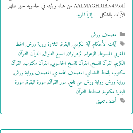
AALMAGHRIBIv4.9.otf من هنا، ويثبته في حاسوبه حتى تظهر
الآيات بالشكل …
إقرأ المزيد
التصنيفات
مصحف ورش
الوسوم
آيات الأحكام
,
آية الكرسي
,
البقرة
,
التلاوة برواية ورش
,
الخط
المغربي المبسوط
,
الزهراء
,
الزهراوان
,
السبع الطوال
,
القرآن
,
القرآن
الكريم
,
القرآن للنسخ
,
القرآن للنسخ الحاسوبي
,
القرآن مكتوب
,
القرآن
مكتوب بالخط العثماني
,
المصحف المحمدي
,
المصحف برواية ورش
,
رواية ورش
,
رواية ورش عن نافع
,
سور القرآن
,
سورة البقرة
,
سورة
البقرة مكتوبة
,
فسطاط القرآن
أضف تعليق