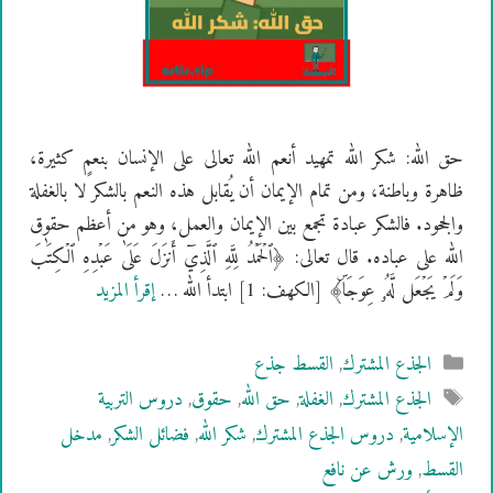
حق الله: شكر الله تمهيد أنعم الله تعالى على الإنسان بنعمٍ كثيرة،
ظاهرة وباطنة، ومن تمام الإيمان أن يُقابل هذه النعم بالشكر لا بالغفلة
والجحود. فالشكر عبادة تجمع بين الإيمان والعمل، وهو من أعظم حقوق
الله على عباده. قال تعالى: ﴿ٱلۡحَمۡدُ لِلَّهِ ٱلَّذِيٓ أَنزَلَ عَلَىٰ عَبۡدِهِ ٱلۡكِتَٰبَ
وَلَمۡ يَجۡعَل لَّهُۥ عِوَجَاۜ﴾ [الكهف: 1] ابتدأ الله …
إقرأ المزيد
التصنيفات
الجذع المشترك
,
القسط جذع
الوسوم
الجذع المشترك
,
الغفلة
,
حق الله
,
حقوق
,
دروس التربية
الإسلامية
,
دروس الجذع المشترك
,
شكر الله
,
فضائل الشكر
,
مدخل
القسط
,
ورش عن نافع