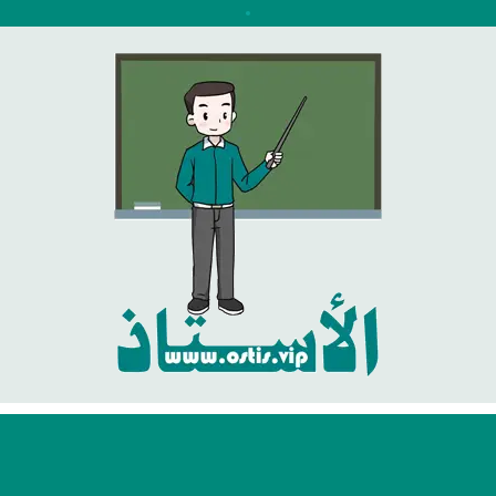
نتقل
لى
لمحتوى