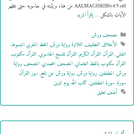
AALMAGHRIBIv4.9.otf من هنا، ويثبته في حاسوبه حتى تظهر
الآيات بالشكل …
إقرأ المزيد
التصنيفات
مصحف ورش
الوسوم
الأخلاق
,
التطفيف
,
التلاوة برواية ورش
,
الخط المغربي المبسوط
,
الغش
,
القرآن
,
القرآن الكريم
,
القرآن للنسخ الحاسوبي
,
القرآن مكتوب
,
القرآن مكتوب بالخط العثماني
,
المصحف المحمدي
,
المصحف برواية
ورش
,
المطففين
,
رواية ورش
,
رواية ورش عن نافع
,
سور القرآن
,
سورة
,
سورة المطففين
,
كتاب الله
,
يوم الدين
أضف تعليق