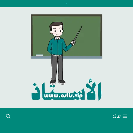
نتقل
لى
لمحتوى
القائمة